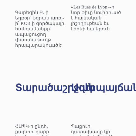
«Les Rues de Lyon»-ի
Գարեգին Բ.-ի
նոր թիւը նուիրուած
եղբօր՝ Եզրաս արք.-
է հայկական
ի՝ KGB-ի գործակալի
յիշողութեան եւ
հանգամանքը
Լիոնի հայերուն
ապացուցող
փաստաթուղթ
հրապարակուած է
Տարածաշրջան
Ազէրպայճա
ՀԱՊԿ-ի ընդհ.
Պաքուի
քարտուղարը
դատախազը կը