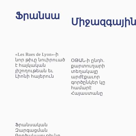
Ֆրանսա
Միջազգայի
«Les Rues de Lyon»-ի
նոր թիւը նուիրուած
ՕԹԱՆ-ի ընդհ.
է հայկական
քարտուղարի
յիշողութեան եւ
տեղակալը
Լիոնի հայերուն
արժէքաւոր
գործընկեր կը
համարէ
Հայաստանը
Ֆրանսական
Զարգացման
Գործակալութիւնը