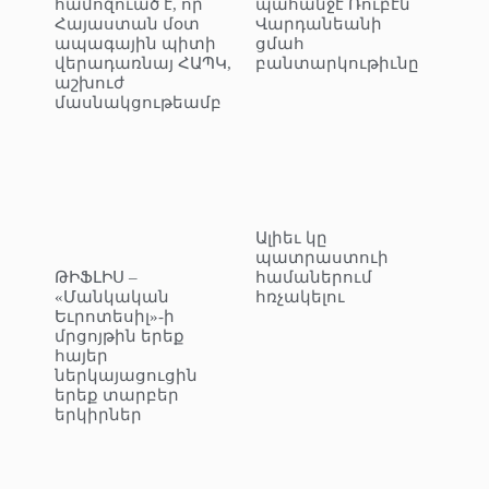
համոզուած է, որ
պահանջէ Ռուբէն
Հայաստան մօտ
Վարդանեանի
ապագային պիտի
ցմահ
վերադառնայ ՀԱՊԿ,
բանտարկութիւնը
աշխուժ
մասնակցութեամբ
Ալիեւ կը
պատրաստուի
ԹԻՖԼԻՍ –
համաներում
«Մանկական
հռչակելու
Եւրոտեսիլ»-ի
մրցոյթին երեք
հայեր
ներկայացուցին
երեք տարբեր
երկիրներ