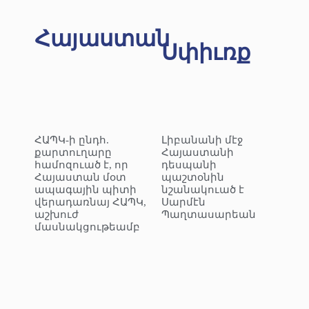
Հայաստան
Սփիւռք
ՀԱՊԿ-ի ընդհ.
Լիբանանի մէջ
քարտուղարը
Հայաստանի
համոզուած է, որ
դեսպանի
Հայաստան մօտ
պաշտօնին
ապագային պիտի
նշանակուած է
վերադառնայ ՀԱՊԿ,
Սարմէն
աշխուժ
Պաղտասարեան
մասնակցութեամբ