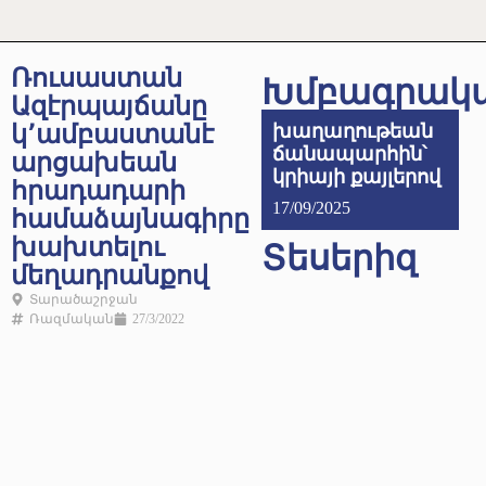
Ռուսաստան
Խմբագրակ
Ազէրպայճանը
կ՚ամբաստանէ
խաղաղութեան
ճանապարհին՝
արցախեան
կրիայի քայլերով
հրադադարի
17/09/2025
համաձայնագիրը
խախտելու
Տեսերիզ
մեղադրանքով
Տարածաշրջան
Ռազմական
27/3/2022