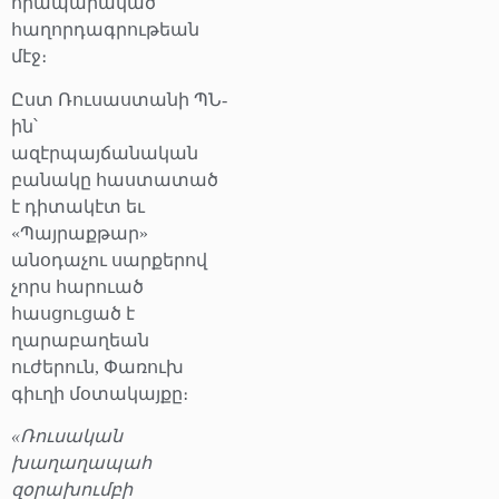
հրապարակած
հաղորդագրութեան
մէջ։
Ըստ Ռուսաստանի ՊՆ-
ին՝
ազէրպայճանական
բանակը հաստատած
է դիտակէտ եւ
«Պայրաքթար»
անօդաչու սարքերով
չորս հարուած
հասցուցած է
ղարաբաղեան
ուժերուն, Փառուխ
գիւղի մօտակայքը։
«Ռուսական
խաղաղապահ
զօրախումբի