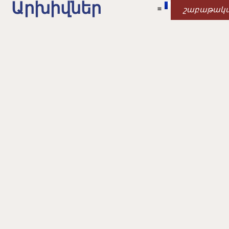
Արխիվներ
շաբաթակ