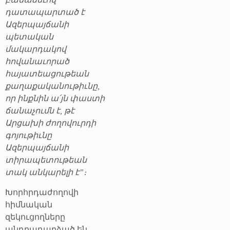
դատապարտած է
Ազերպայճանի
պետական
մակարդակով
հովանաւորած
հայատեացութեան
քաղաքականութիւնը,
որ ինքնին ա՛յն փաստի
ճանաչումն է, թէ
Արցախի ժողովուրդի
գոյութիւնը
Ազերպայճանի
տիրապետութեան
տակ անկարելի է”։
Խորհրդաժողովի
հիմնական
զեկուցողները
անդրադարձած են