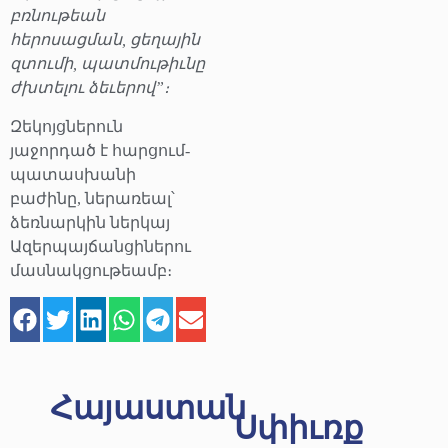
բռնութեան
հերոսացման, ցեղային
զտումի, պատմութիւնը
ժխտելու ձեւերով”։
Զեկոյցներուն
յաջորդած է հարցում-
պատասխանի
բաժինը, ներառեալ՝
ձեռնարկին ներկայ
Ազերպայճանցիներու
մասնակցութեամբ։
Հայաստան
Սփիւռք