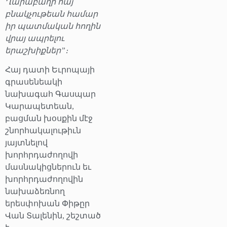
Ղարաբաղի հայ
բնակչութեան համար
իր պատմական հողին
վրայ ապրելու
երաշխիքներ”։
Հայ դատի Եւրոպայի
գրասենեակի
նախագահ Գասպար
Կարապետեան,
բացման խօսքին մէջ
շնորհակալութիւն
յայտնելով
խորհրդաժողովի
մասնակիցներուն եւ
խորհրդաժողովին
նախաձեռնող
երեսփոխան Փիթըր
Վան Տալենին, շեշտած