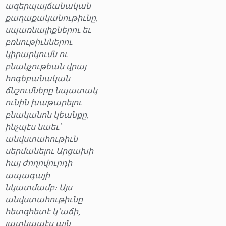
ազերպայճանական
քաղաքականութիւնը,
սպառնալիքներու եւ
բռնութիւններու
կիրարկումն ու
բնակչութեան վրայ
հոգեբանական
ճնշումները նպատակ
ունին խաթարելու
բնականոն կեանքը,
ինչպէս նաեւ՝
անվստահութիւն
սերմանելու Արցախի
հայ ժողովուրդի
ապագայի
նկատմամբ։ Այս
անվստահութիւնը
հետզհետէ կ՚աճի,
յատկապէս այն