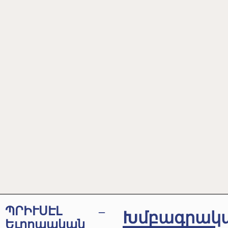
ՊՐԻՒՍԷԼ –
Խմբագրակ
Եւրոպական