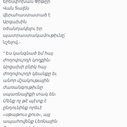
երեսփոխան Փիթըր
Վան Տալեն
վերահաստատած է
Արցախին
օժանդակելու իր
պատրաստակամութիւնը՝
նշելով․-
“Ես կանգնած եմ հայ
ժողովուրդի կողքին։
Արցախի բնիկ հայ
ժողովուրդի կեանքը եւ
անոր մշակութային
ժառանգութիւնը
սպառնալիքի տակ են։
Մենք ոչ թէ պէտք է
ընդունինք որեւէ
«սթաթուս քուօ», այլ
ապահովենք Լեռնային