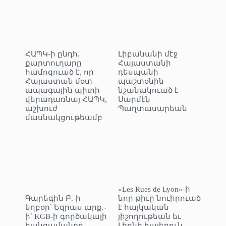
ՀԱՊԿ-ի ընդհ.
Լիբանանի մէջ
քարտուղարը
Հայաստանի
համոզուած է, որ
դեսպանի
Հայաստան մօտ
պաշտօնին
ապագային պիտի
նշանակուած է
վերադառնայ ՀԱՊԿ,
Սարմէն
աշխուժ
Պաղտասարեան
մասնակցութեամբ
«Les Rues de Lyon»-ի
Գարեգին Բ.-ի
նոր թիւը նուիրուած
եղբօր՝ Եզրաս արք.-
է հայկական
ի՝ KGB-ի գործակալի
յիշողութեան եւ
հանգամանքը
Լիոնի հայերուն