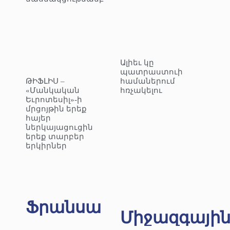
Ալիեւ կը
պատրաստուի
ԹԻՖԼԻՍ –
համաներում
«Մանկական
հռչակելու
Եւրոտեսիլ»-ի
մրցոյթին երեք
հայեր
ներկայացուցին
երեք տարբեր
երկիրներ
Ֆրանսա
Միջազգայի