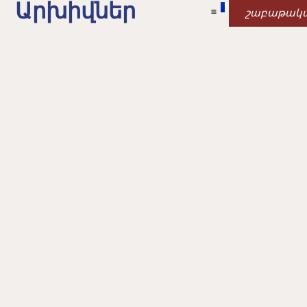
Արխիվներ
շաբաթակ