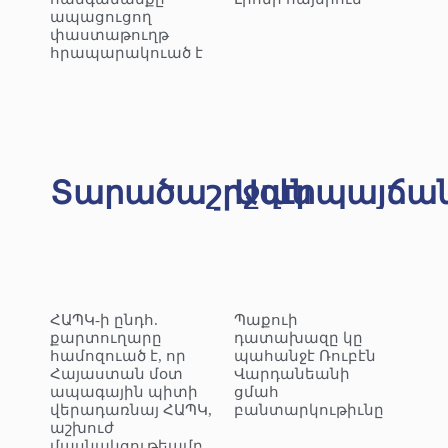
ապացուցող
փաստաթուղթ
հրապարակուած է
Տարածաշրջան
Ազէրպայճա
ՀԱՊԿ-ի ընդհ.
Պաքուի
քարտուղարը
դատախազը կը
համոզուած է, որ
պահանջէ Ռուբէն
Հայաստան մօտ
Վարդանեանի
ապագային պիտի
ցմահ
վերադառնայ ՀԱՊԿ,
բանտարկութիւնը
աշխուժ
մասնակցութեամբ