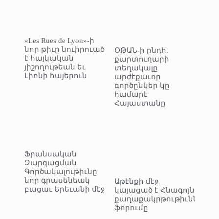
«Les Rues de Lyon»-ի
նոր թիւը նուիրուած
ՕԹԱՆ-ի ընդհ.
է հայկական
քարտուղարի
յիշողութեան եւ
տեղակալը
Լիոնի հայերուն
արժէքաւոր
գործընկեր կը
համարէ
Հայաստանը
Ֆրանսական
Զարգացման
Գործակալութիւնը
նոր գրասենեակ
Աթէնքի մէջ
բացաւ Երեւանի մէջ
կայացած է Հնագոյն
քաղաքակրթութիւններու
ֆորումը