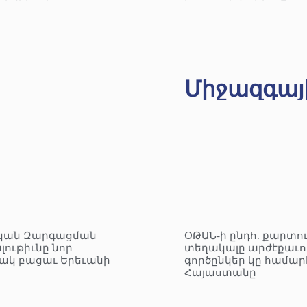
Միջազգայ
կան Զարգացման
ՕԹԱՆ-ի ընդհ. քարտո
լութիւնը նոր
տեղակալը արժէքաւո
ակ բացաւ Երեւանի
գործընկեր կը համար
Հայաստանը