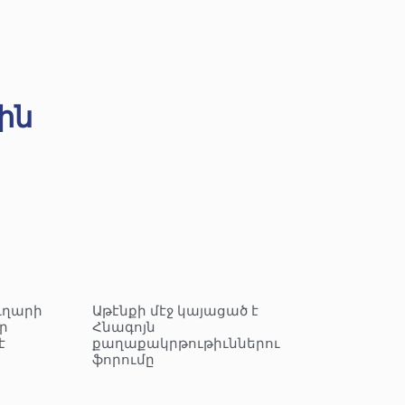
ին
ւղարի
Աթէնքի մէջ կայացած է
ր
Հնագոյն
է
քաղաքակրթութիւններու
ֆորումը