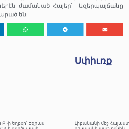
ներէն ժամանած Հայեր՝
Ազերպայճանը
արած են:
Սփիւռք
 Բ.-ի եղբօր՝ Եզրաս
Լիբանանի մէջ Հայաս
KGB-ի գործակալի
դեսպանի պաշտօնին