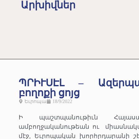
Արխիվներ
ՊՐԻՒՍԷԼ – Ազերպ
բողոքի ցոյց
Եւրոպա
18/9/2022
Ի պաշտպանութիւն Հայաս
ամբողջականութեան ու
միասնակ
մէջ, Եւրոպական խորհրդարանի շէ