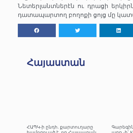
Նետերլանտներէն ու դրացի երկիր
դատապարտող բողոքի ցոյց մը կատ
Հայաստան
ՀԱՊԿ-ի ընդհ. քարտուղարը
Գարեգին
համոզուած է, որ Հայաստան
արք.-ի՝ 