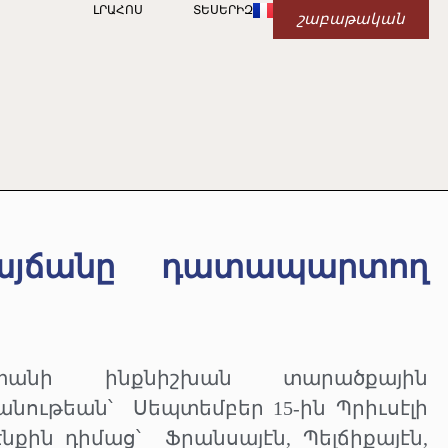
ԼՐԱՀՈՍ
ՏԵՍԵՐԻԶ
շաբաթական
այճանը դատապարտող
տանի ինքնիշխան տարածքային
անութեան՝
Սեպտեմբեր 15-ին Պրիւսէլի
նքին դիմաց՝
Ֆրանսայէն, Պելճիքայէն,