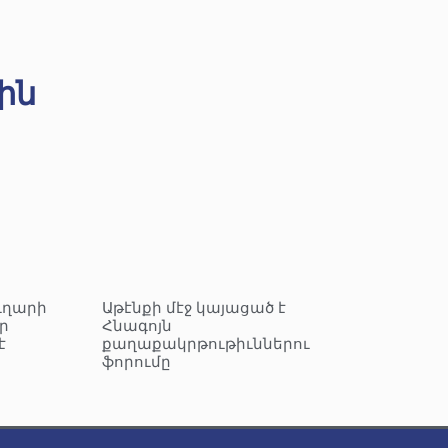
ին
ւղարի
Աթէնքի մէջ կայացած է
ր
Հնագոյն
է
քաղաքակրթութիւններու
ֆորումը