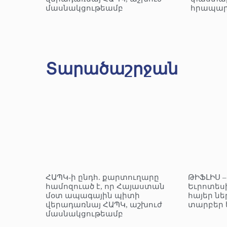
մասնակցութեամբ
հրապար
Տարածաշրջան
ՀԱՊԿ-ի ընդհ. քարտուղարը
ԹԻՖԼԻՍ 
համոզուած է, որ Հայաստան
Եւրոտեսի
մօտ ապագային պիտի
հայեր նե
վերադառնայ ՀԱՊԿ, աշխուժ
տարբեր 
մասնակցութեամբ