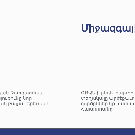
Միջազգայ
կան Զարգացման
ՕԹԱՆ-ի ընդհ. քարտո
լութիւնը նոր
տեղակալը արժէքաւո
ակ բացաւ Երեւանի
գործընկեր կը համար
Հայաստանը