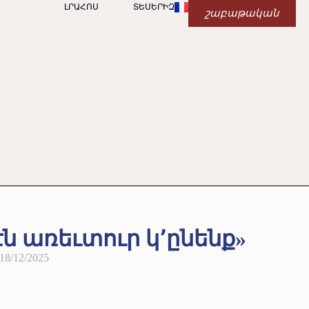
ԼՐԱՀՈՍ
ՏԵՍԵՐԻԶ
շաբաթական
 առեւտուր կ՚ընենք»
18/12/2025