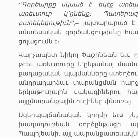
“Գործարքը սկսած է. եկէք արձ
առեւտուր կ՚ընենք։ Պատերազ
բարեկեցութիւն”,
– յայտարարած է
տնտեսական գործակցութիւնը հա
ցոլացումն է։
Վարչապետ Նիկոլ Փաշինեան եւս ող
թէեւ առեւտուրը կ՚ընթանայ մասնա
քաղաքական պայմանները ստեղծուա
անդրադարձաւ տարանցման հարցեր
երկաթուղային սակագիներու հար
այլընտրանքային ուղիներ փնտռել։
Ազերպայճանական կողմը եւս շեշ
խաղաղութեան գործընթացի ար
Պապոյեանի, այլ ապրանքատեսակնե