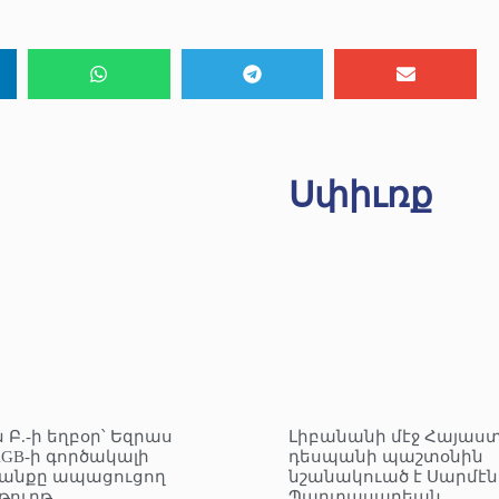
Սփիւռք
 Բ.-ի եղբօր՝ Եզրաս
Լիբանանի մէջ Հայաս
KGB-ի գործակալի
դեսպանի պաշտօնին
անքը ապացուցող
նշանակուած է Սարմէն
ուղթ
Պաղտասարեան