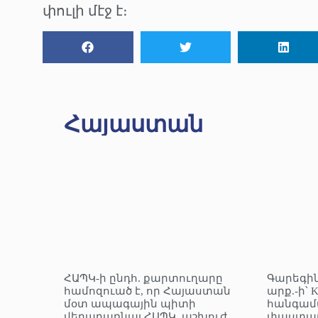
փուլի մէջ է։
Հայաստան
ՀԱՊԿ-ի ընդհ. քարտուղարը
Գարեգին
համոզուած է, որ Հայաստան
արք.-ի՝ 
մօտ ապագային պիտի
հանգամ
վերադառնայ ՀԱՊԿ, աշխուժ
փաստաթ