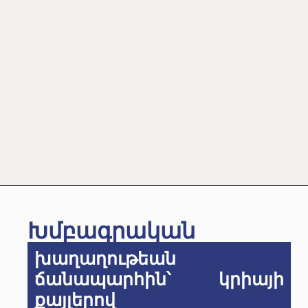
Խմբագրական
խաղաղութեան
ճանապարհին՝ կրիայի
քայլերով