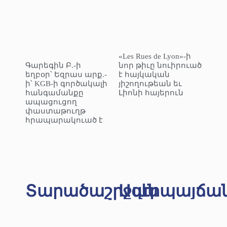
«Les Rues de Lyon»-ի
Գարեգին Բ.-ի
նոր թիւը նուիրուած
եղբօր՝ Եզրաս արք.-
է հայկական
ի՝ KGB-ի գործակալի
յիշողութեան եւ
հանգամանքը
Լիոնի հայերուն
ապացուցող
փաստաթուղթ
հրապարակուած է
Տարածաշրջան
Ազէրպայճա