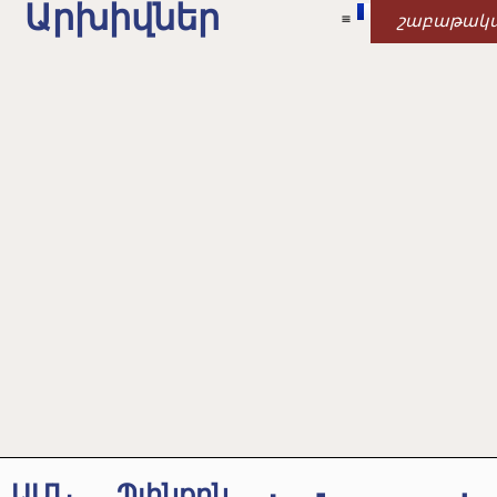
Արխիվներ
շաբաթակ
ԱՄՆ. Պլինքըն