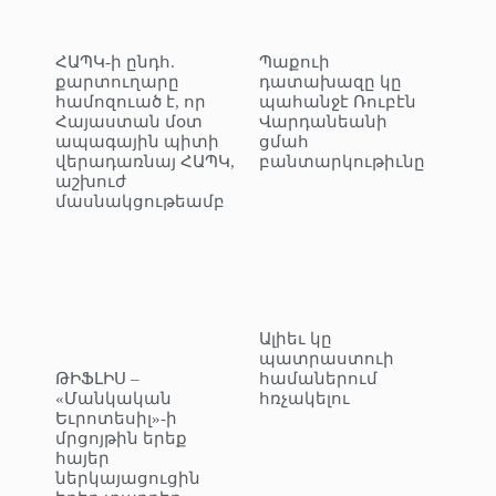
ՀԱՊԿ-ի ընդհ.
Պաքուի
քարտուղարը
դատախազը կը
համոզուած է, որ
պահանջէ Ռուբէն
Հայաստան մօտ
Վարդանեանի
ապագային պիտի
ցմահ
վերադառնայ ՀԱՊԿ,
բանտարկութիւնը
աշխուժ
մասնակցութեամբ
Ալիեւ կը
պատրաստուի
ԹԻՖԼԻՍ –
համաներում
«Մանկական
հռչակելու
Եւրոտեսիլ»-ի
մրցոյթին երեք
հայեր
ներկայացուցին