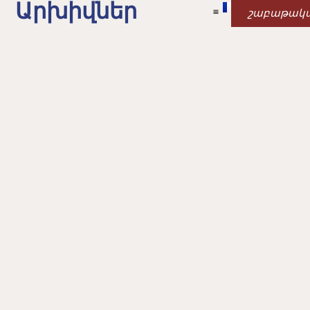
Արխիվներ
շաբաթակ