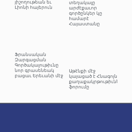
յիշողութեան եւ
տեղակալը
Լիոնի հայերուն
արժէքաւոր
գործընկեր կը
համարէ
Հայաստանը
Ֆրանսական
Զարգացման
Գործակալութիւնը
նոր գրասենեակ
Աթէնքի մէջ
բացաւ Երեւանի մէջ
կայացած է Հնագոյն
քաղաքակրթութիւններու
ֆորումը