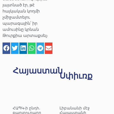
յայտնած էր, թէ
հայկական կողմի
չմիջամտելու
պարագային՝ իր
ամուսինը կրնան
Թուրքիա արտաքսել։
Հայաստան
Սփիւռք
ՀԱՊԿ-ի ընդհ.
Լիբանանի մէջ
քարտուղարը
Հայաստանի