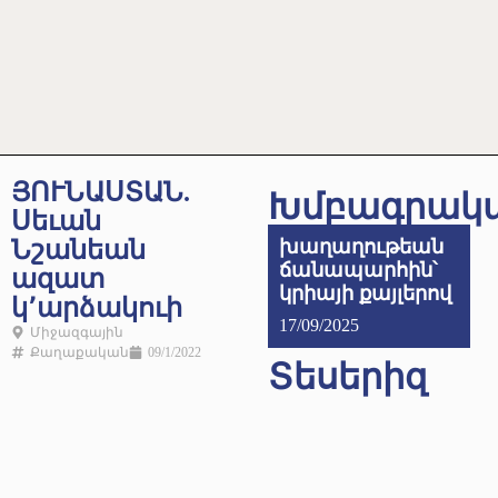
ՅՈՒՆԱՍՏԱՆ.
Խմբագրակ
Սեւան
Նշանեան
խաղաղութեան
ճանապարհին՝
ազատ
կրիայի քայլերով
կ՚արձակուի
17/09/2025
Միջազգային
Քաղաքական
09/1/2022
Տեսերիզ