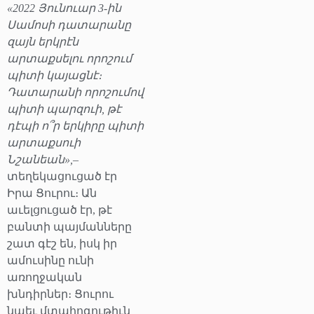
«2022 Յունուար 3-ին
Սամոսի դատարանը
զայն երկրէն
արտաքսելու որոշում
պիտի կայացնէ։
Դատարանի որոշումով
պիտի պարզուի, թէ
դէպի ո՞ր երկիրը պիտի
արտաքսուի
Նշանեան»,
–
տեղեկացուցած էր
Իրա Ցուրու։ Ան
աւելցուցած էր, թէ
բանտի պայմանները
շատ գէշ են, իսկ իր
ամուսինը ունի
առողջական
խնդիրներ։ Ցուրու
նաեւ մտահոգութիւն