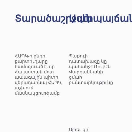
Տարածաշրջան
Ազէրպայճա
ՀԱՊԿ-ի ընդհ.
Պաքուի
քարտուղարը
դատախազը կը
համոզուած է, որ
պահանջէ Ռուբէն
Հայաստան մօտ
Վարդանեանի
ապագային պիտի
ցմահ
վերադառնայ ՀԱՊԿ,
բանտարկութիւնը
աշխուժ
մասնակցութեամբ
Ալիեւ կը