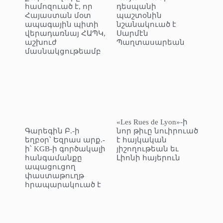
համոզուած է, որ
դեսպանի
Հայաստան մօտ
պաշտօնին
ապագային պիտի
նշանակուած է
վերադառնայ ՀԱՊԿ,
Սարմէն
աշխուժ
Պաղտասարեան
մասնակցութեամբ
«Les Rues de Lyon»-ի
Գարեգին Բ.-ի
նոր թիւը նուիրուած
եղբօր՝ Եզրաս արք.-
է հայկական
ի՝ KGB-ի գործակալի
յիշողութեան եւ
հանգամանքը
Լիոնի հայերուն
ապացուցող
փաստաթուղթ
հրապարակուած է