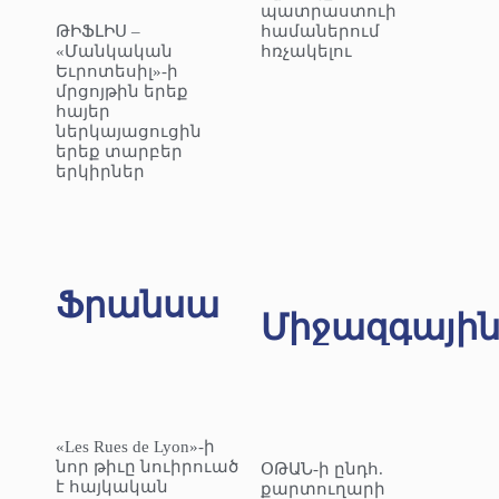
պատրաստուի
ԹԻՖԼԻՍ –
համաներում
«Մանկական
հռչակելու
Եւրոտեսիլ»-ի
մրցոյթին երեք
հայեր
ներկայացուցին
երեք տարբեր
երկիրներ
Ֆրանսա
Միջազգայի
«Les Rues de Lyon»-ի
նոր թիւը նուիրուած
ՕԹԱՆ-ի ընդհ.
է հայկական
քարտուղարի