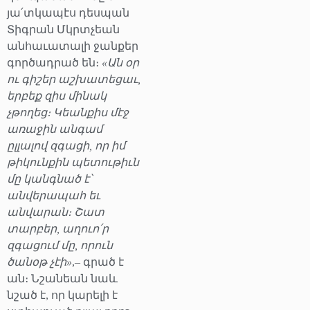
յա՛տկապէս դեսպան
Տիգրան Մկրտչեան
անհաւատալի ջանքեր
գործադրած են։
«Ան օր
ու գիշեր աշխատեցաւ,
երբեք զիս մինակ
չթողեց։ Կեանքիս մէջ
առաջին անգամ
ըլլալով զգացի, որ իմ
թիկունքին պետութիւն
մը կանգնած է՝
անվերապահ եւ
անվարան։ Շատ
տարբեր, աղուո՛ր
զգացում մը, որուն
ծանօթ չէի»
,– գրած է
ան։ Նշանեան նաև
նշած է, որ կարելի է