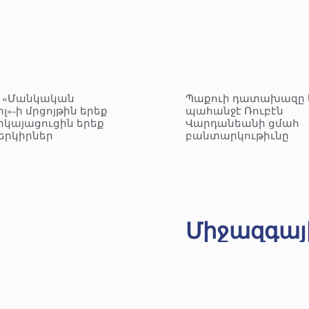
– «Մանկական
Պաքուի դատախազը 
լ»-ի մրցոյթին երեք
պահանջէ Ռուբէն
րկայացուցին երեք
Վարդանեանի ցմահ
երկիրներ
բանտարկութիւնը
Միջազգայ