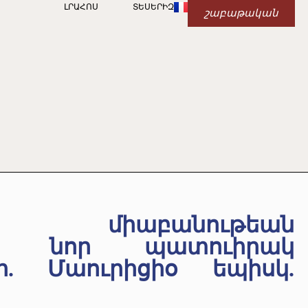
ԼՐԱՀՈՍ
ՏԵՍԵՐԻԶ
շաբաթական
միաբանութեան
ան նոր պատուիրակ
. Մաուրիցիօ եպիսկ.