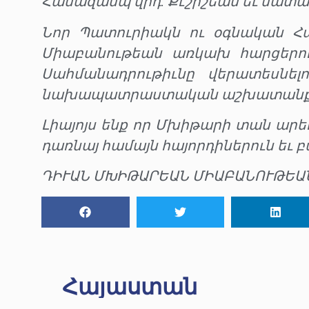
Համազասպ վրդ. Քէշիշեան եւ մատա
Նոր Պատուրիակն ու օգնական Հայ
Միաբանութեան առկախ հարցերուն
Սահմանադրութիւնը վերատեսնել
նախապատրաստական աշխատանք
Լիայոյս ենք որ Մխիթարի տան արե
դառնայ համայն հայորդիներուն եւ 
ԴԻՒԱՆ ՄԽԻԹԱՐԵԱՆ ՄԻԱԲԱՆՈՒԹԵԱ
Հայաստան