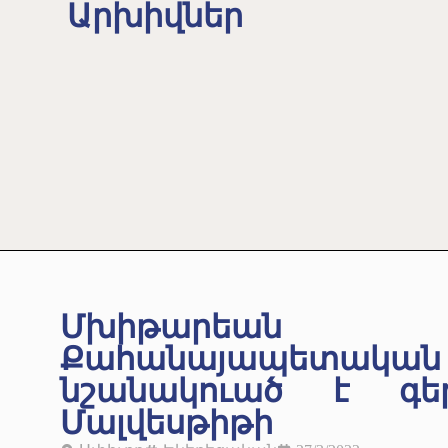
Արխիվներ
Մխիթարեան 
Քահանայապետակ
նշանակուած է գեր
Մալվեսթիթի