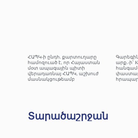
ՀԱՊԿ-ի ընդհ. քարտուղարը
Գարեգին
համոզուած է, որ Հայաստան
արք.-ի՝ 
մօտ ապագային պիտի
հանգամ
վերադառնայ ՀԱՊԿ, աշխուժ
փաստաթ
մասնակցութեամբ
հրապար
Տարածաշրջան