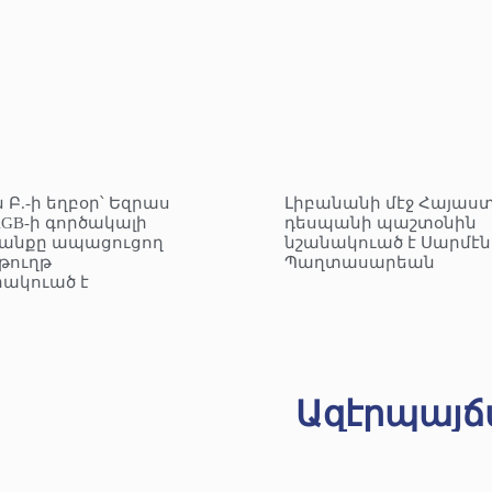
 Բ.-ի եղբօր՝ Եզրաս
Լիբանանի մէջ Հայաս
KGB-ի գործակալի
դեսպանի պաշտօնին
անքը ապացուցող
նշանակուած է Սարմէն
ուղթ
Պաղտասարեան
ակուած է
Ազէրպայճ