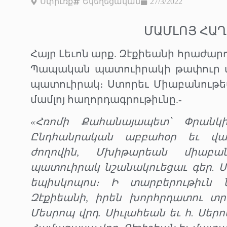
Սփիւռք
Եկեղեցական
27/3/2022
ՄԱՄԼՈՅ ՀԱ
Հայր Լեւոն արք. Զէքիեանի հրաժա
Պապական պատուիրակի թափուր մ
պատուիրակ։ Ստորեւ Միաբանութե
մամլոյ հաղորդագրութիւնը.-
«Հռոմի Քահանայապետ՝ Փրանկ
Ընդհանրական աբբահօր եւ վա
ժողովին, Մխիթարեան միաբա
պատուիրակ նշանակուեցաւ գեր. Մ
եպիսկոպոս։ Ի տարբերութիւն 
Զէքիեանի, իրեն խորհրդատու տր
Մեսրոպ վրդ. Սիւլահեան եւ հ. Սերո