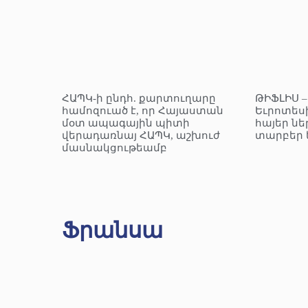
ՀԱՊԿ-ի ընդհ. քարտուղարը
ԹԻՖԼԻՍ 
համոզուած է, որ Հայաստան
Եւրոտեսի
մօտ ապագային պիտի
հայեր նե
վերադառնայ ՀԱՊԿ, աշխուժ
տարբեր 
մասնակցութեամբ
Ֆրանսա