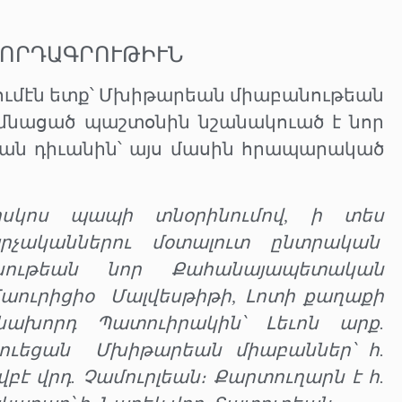
ՂՈՐԴԱԳՐՈՒԹԻՒՆ
րումէն ետք՝ Մխիթարեան միաբանութեան
նացած պաշտօնին նշանակուած է նոր
ան դիւանին՝ այս մասին հրապարակած
իսկոս պապի տնօրինումով, ի տես
րչականներու մօտալուտ ընտրական
նութեան նոր Քահանայապետական
աուրիցիօ
Մալվեսթիթի, Լոտի քաղաքի
նախորդ Պատուիրակին՝ Լեւոն արք.
ուեցան
Մխիթարեան միաբաններ՝ հ.
վբէ վրդ. Չամուրլեան։ Քարտուղարն է հ.