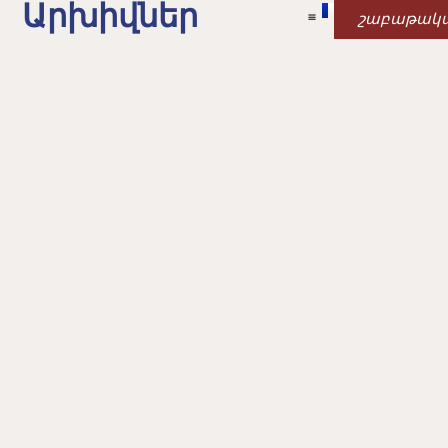
Արխիվներ
շաբաթակ