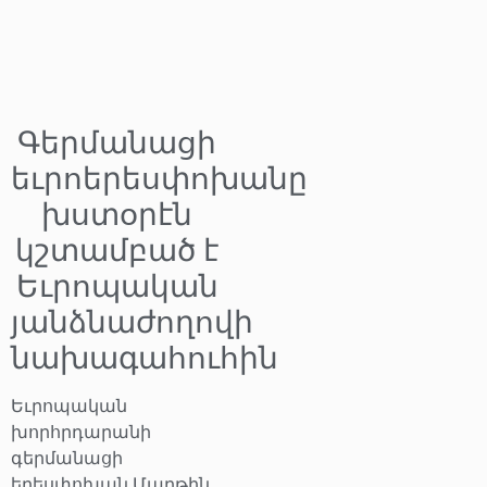
Գերմանացի
եւրոերեսփոխանը
խստօրէն
կշտամբած է
Եւրոպական
յանձնաժողովի
նախագահուհին
Եւրոպական
խորհրդարանի
գերմանացի
երեսփոխան Մարթին