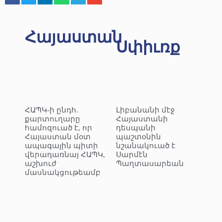
Հայաստան
Սփիւռք
ՀԱՊԿ-ի ընդհ.
Լիբանանի մէջ
քարտուղարը
Հայաստանի
համոզուած է, որ
դեսպանի
Հայաստան մօտ
պաշտօնին
ապագային պիտի
նշանակուած է
վերադառնայ ՀԱՊԿ,
Սարմէն
աշխուժ
Պաղտասարեան
մասնակցութեամբ