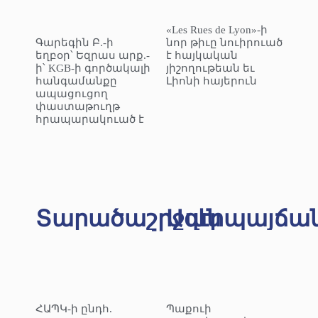
«Les Rues de Lyon»-ի
Գարեգին Բ.-ի
նոր թիւը նուիրուած
եղբօր՝ Եզրաս արք.-
է հայկական
ի՝ KGB-ի գործակալի
յիշողութեան եւ
հանգամանքը
Լիոնի հայերուն
ապացուցող
փաստաթուղթ
հրապարակուած է
Տարածաշրջան
Ազէրպայճա
ՀԱՊԿ-ի ընդհ.
Պաքուի