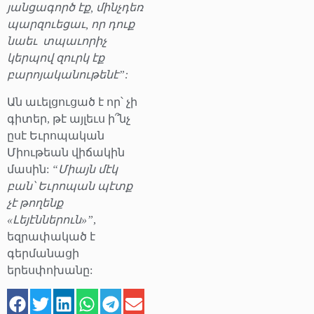
յանցագործ էք, մինչդեռ
պարզուեցաւ, որ դուք
նաեւ
տպաւորիչ
կերպով զուրկ էք
բարոյականութենէ”:
Ան աւելցուցած է որ՝ չի
գիտեր, թէ այլեւս ի՞նչ
ըսէ Եւրոպական
Միութեան վիճակին
մասին:
“Միայն մէկ
բան՝ Եւրոպան պէտք
չէ թողենք
«Լեյէններուն»”
,
եզրափակած է
գերմանացի
երեսփոխանը: