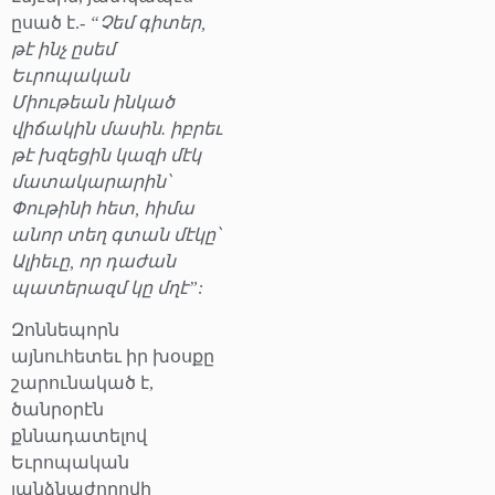
ըսած է.-
“Չեմ գիտեր,
թէ ինչ ըսեմ
Եւրոպական
Միութեան ինկած
վիճակին մասին. իբրեւ
թէ խզեցին կազի մէկ
մատակարարին՝
Փութինի հետ, հիմա
անոր տեղ գտան մէկը՝
Ալիեւը, որ դաժան
պատերազմ կը մղէ”:
Զոննեպորն
այնուհետեւ իր խօսքը
շարունակած է,
ծանրօրէն
քննադատելով
Եւրոպական
յանձնաժողովի