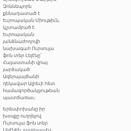
Զոննեպորն
քննադատած է
Եւրոպական Միութիւն,
կշտամբած է
Եւրոպական
յանձնաժողովի
նախագահ Ուրսուլա
ֆոն տեր Լեյէնը՝
Հայաստանի վրայ
յարձակած
Ազերպայճանի
ղեկավար Ալիեւի հետ
համագործակցութեան
պատճառաւ:
Երեսփոխանը իր
խօսքը ուղղելով
Ուրսուլա ֆոն տեր
Լեյէնին, յատկապէս