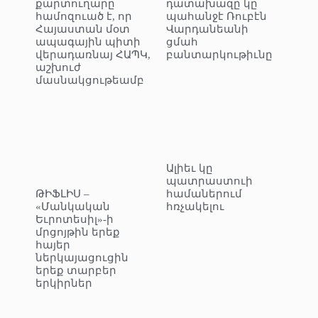
քարտուղարը
դատախազը կը
համոզուած է, որ
պահանջէ Ռուբէն
Հայաստան մօտ
Վարդանեանի
ապագային պիտի
ցմահ
վերադառնայ ՀԱՊԿ,
բանտարկութիւնը
աշխուժ
մասնակցութեամբ
Ալիեւ կը
պատրաստուի
ԹԻՖԼԻՍ –
համաներում
«Մանկական
հռչակելու
Եւրոտեսիլ»-ի
մրցոյթին երեք
հայեր
ներկայացուցին
երեք տարբեր
երկիրներ