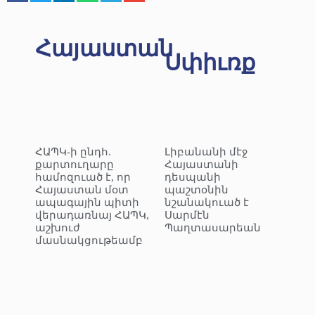
Հայաստան
Սփիւռք
ՀԱՊԿ-ի ընդհ.
Լիբանանի մէջ
քարտուղարը
Հայաստանի
համոզուած է, որ
դեսպանի
Հայաստան մօտ
պաշտօնին
ապագային պիտի
նշանակուած է
վերադառնայ ՀԱՊԿ,
Սարմէն
աշխուժ
Պաղտասարեան
մասնակցութեամբ