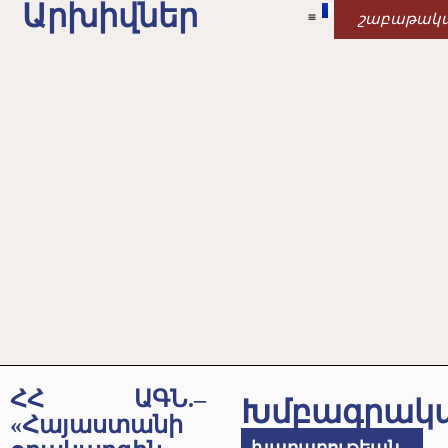
Արխիվներ
շաբաթակ
ՀՀ ԱԳՆ.–
Խմբագրակ
«Հայաստանի
խաղաղութեան