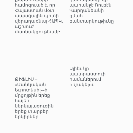
համոզուած է, որ
պահանջէ Ռուբէն
Հայաստան մօտ
Վարդանեանի
ապագային պիտի
ցմահ
վերադառնայ ՀԱՊԿ,
բանտարկութիւնը
աշխուժ
մասնակցութեամբ
Ալիեւ կը
պատրաստուի
ԹԻՖԼԻՍ –
համաներում
«Մանկական
հռչակելու
Եւրոտեսիլ»-ի
մրցոյթին երեք
հայեր
ներկայացուցին
երեք տարբեր
երկիրներ