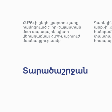
ՀԱՊԿ-ի ընդհ. քարտուղարը
Գարեգին
համոզուած է, որ Հայաստան
արք.-ի՝ 
մօտ ապագային պիտի
հանգամ
վերադառնայ ՀԱՊԿ, աշխուժ
փաստաթ
մասնակցութեամբ
հրապար
Տարածաշրջան