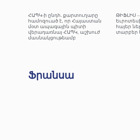
ՀԱՊԿ-ի ընդհ. քարտուղարը
ԹԻՖԼԻՍ 
համոզուած է, որ Հայաստան
Եւրոտեսի
մօտ ապագային պիտի
հայեր նե
վերադառնայ ՀԱՊԿ, աշխուժ
տարբեր 
մասնակցութեամբ
Ֆրանսա