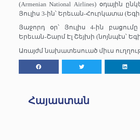
(Armenian National Airlines) օդային
Յուլիս 3-ին՝ Երեւան-Հուրկատա (Եգ
Յաջորդ օր՝ Յուլիս 4-ին բացում
Երեւան-Շարմ Էլ Շեյխի (նոյնպէս՝ Եգ
Առայժմ նախատեսուած միւս ուղղութիւ
Հայաստան