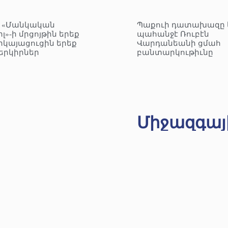
– «Մանկական
Պաքուի դատախազը 
լ»-ի մրցոյթին երեք
պահանջէ Ռուբէն
րկայացուցին երեք
Վարդանեանի ցմահ
երկիրներ
բանտարկութիւնը
Միջազգայ