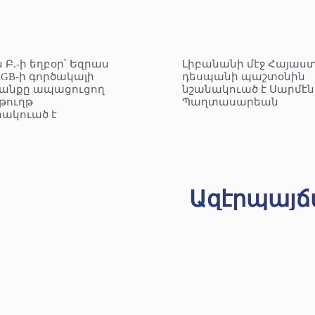
 Բ.-ի եղբօր՝ Եզրաս
Լիբանանի մէջ Հայաս
KGB-ի գործակալի
դեսպանի պաշտօնին
անքը ապացուցող
նշանակուած է Սարմէն
ուղթ
Պաղտասարեան
ակուած է
Ազէրպայճ