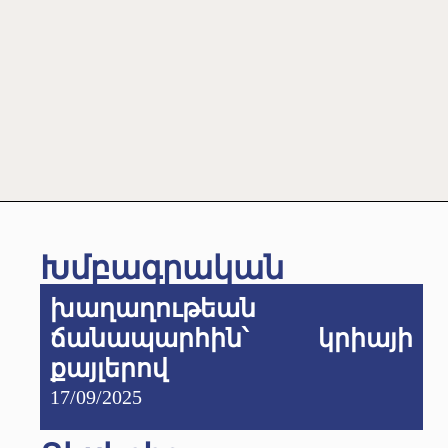
Խմբագրական
խաղաղութեան
ճանապարհին՝ կրիայի
քայլերով
17/09/2025