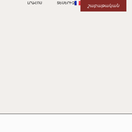
ԼՐԱՀՈՍ
ՏԵՍԵՐԻԶ
շաբաթական