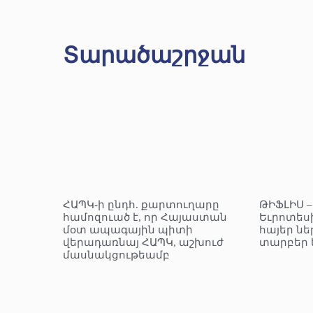
Տարածաշրջան
ՀԱՊԿ-ի ընդհ. քարտուղարը
ԹԻՖԼԻՍ 
համոզուած է, որ Հայաստան
Եւրոտեսի
մօտ ապագային պիտի
հայեր նե
վերադառնայ ՀԱՊԿ, աշխուժ
տարբեր 
մասնակցութեամբ