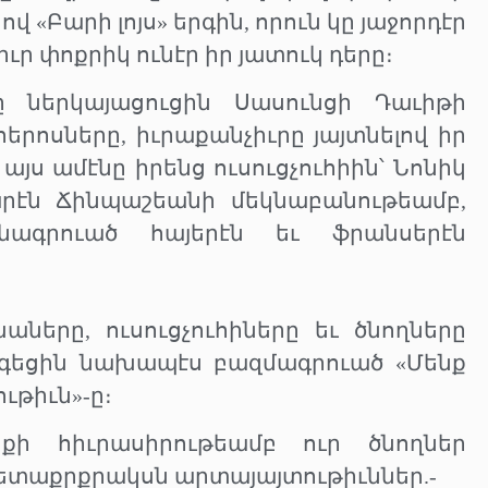
«Բարի լոյս» երգին, որուն կը յաջորդէր
ւր փոքրիկ ունէր իր յատուկ դերը։
 ներկայացուցին Սասունցի Դաւիթի
րոսները, իւրաքանչիւրը յայտնելով իր
այս ամէնը իրենց ուսուցչուհիին՝ Նոնիկ
արէն Ճինպաշեանի մեկնաբանութեամբ,
ագրուած հայերէն եւ ֆրանսերէն
ները, ուսուցչուհիները եւ ծնողները
գեցին նախապէս բազմագրուած «Մենք
ւթիւն»-ը։
քի հիւրասիրութեամբ ուր ծնողներ
մ հետաքրքրակսն արտայայտութիւններ.-