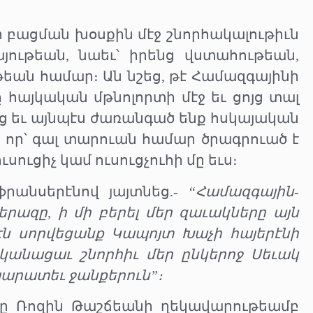
ր բացման խօսքին մէջ շնորհակալութիւն
այութեան, նաեւ՝ իրենց վստահութեան,
եան համար։ Ան նշեց, թէ Համազգայինի
հայկական մթնոլորտի մէջ եւ ցոյց տալ
այց եւ այնպէս ժառանգած ենք հսկայական
ւց որ՝ գալ տարուան համար ծրագրուած է
սուցիչ կամ ուսուցչուհի մը եւս։
րանսերէնով յայտնեց.-
“Համազգային-
րազը, ի մի բերել մեր զաւակները այն
րէն սորվեցանք Կապոյտ Խաչի հայերէնի
կանացաւ շնորհիւ մեր ընկերոջ Սեւակ
յարատեւ ջանքերուն”։
րը Ռոզին Թաշճեանի ղեկավարութեամբ