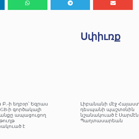
Սփիւռք
 Բ.-ի եղբօր՝ Եզրաս
Լիբանանի մէջ Հայաս
KGB-ի գործակալի
դեսպանի պաշտօնին
անքը ապացուցող
նշանակուած է Սարմէն
ուղթ
Պաղտասարեան
ակուած է