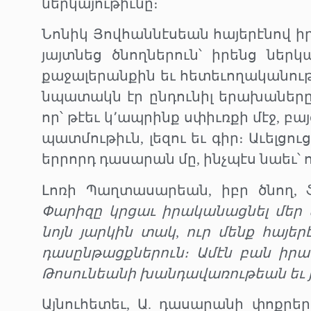
ներկայութիւնը։
Նոնիկ Յովհաննէսեան հայերէնով ի
յայտնեց ծնողներուն՝ իրենց ներկ
քաջալերանքին եւ հետեւողականութ
նպատակն էր ընդունիլ երախաները 
որ՝ թէեւ կ՚ապրինք սփիւռքի մէջ, բ
պատմութիւն, լեզու եւ գիր։ Աւելցո
երրորդ դասարան մը, ինչպէս նաեւ՝ ու
Լոռի Պաղտասարեան, իբր ծնող, ֆ
Փարիզը կրցաւ իրականացնել մեր ե
նոյն յարկին տակ, ուր մենք հայե
դասընթացքներուն։ Ամէն բան իրա
Թոսունեանի խանդավառութեան եւ 
Այնուհետեւ, Ա. դասարանի փոքրե