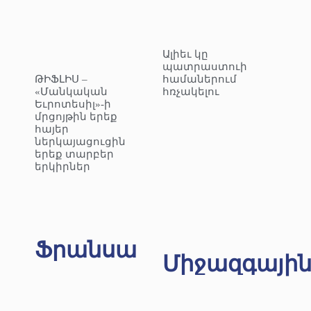
Ալիեւ կը
պատրաստուի
ԹԻՖԼԻՍ –
համաներում
«Մանկական
հռչակելու
Եւրոտեսիլ»-ի
մրցոյթին երեք
հայեր
ներկայացուցին
երեք տարբեր
երկիրներ
Ֆրանսա
Միջազգայի