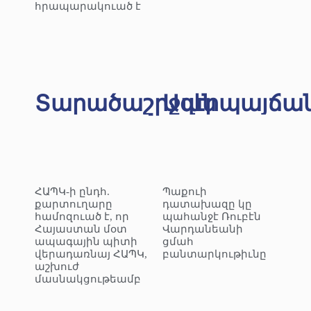
հրապարակուած է
Տարածաշրջան
Ազէրպայճա
ՀԱՊԿ-ի ընդհ.
Պաքուի
քարտուղարը
դատախազը կը
համոզուած է, որ
պահանջէ Ռուբէն
Հայաստան մօտ
Վարդանեանի
ապագային պիտի
ցմահ
վերադառնայ ՀԱՊԿ,
բանտարկութիւնը
աշխուժ
մասնակցութեամբ