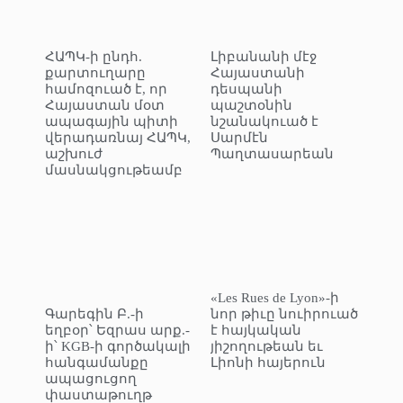
ՀԱՊԿ-ի ընդհ.
Լիբանանի մէջ
քարտուղարը
Հայաստանի
համոզուած է, որ
դեսպանի
Հայաստան մօտ
պաշտօնին
ապագային պիտի
նշանակուած է
վերադառնայ ՀԱՊԿ,
Սարմէն
աշխուժ
Պաղտասարեան
մասնակցութեամբ
«Les Rues de Lyon»-ի
Գարեգին Բ.-ի
նոր թիւը նուիրուած
եղբօր՝ Եզրաս արք.-
է հայկական
ի՝ KGB-ի գործակալի
յիշողութեան եւ
հանգամանքը
Լիոնի հայերուն
ապացուցող
փաստաթուղթ