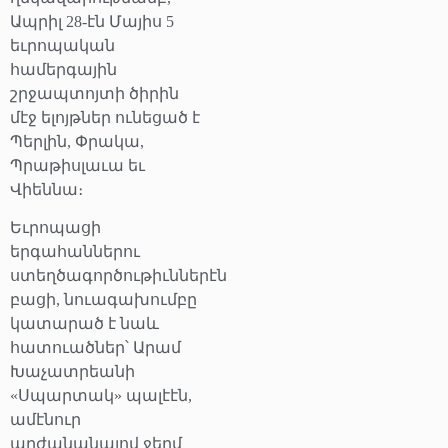
Ապրիլ 28-էն Մայիս 5
եւրոպական
համերգային
շրջապտոյտի ծիրին
մէջ ելոյթներ ունեցած է
Պերլին, Փրակա,
Պրաթիսլաւա եւ
Վիեննա։
Եւրոպացի
երգահաններու
ստեղծագործութիւններէն
բացի, նուագախումբը
կատարած է նաև
հատուածներ՝ Արամ
Խաչատրեանի
«Սպարտակ» պալէէն,
ամէնուր
արժանանալով ջերմ