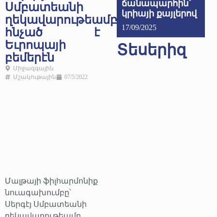
ճանապարհին՝
Սմբատեանի
կրիայի քայլերով
ղեկավարութեամբ
17/09/2025
հնչած է
Եւրոպայի
Տեսերիզ
բեմերէն
Միջազգային
Մշակութային
07/5/2022
Մալթայի ֆիլհարմոնիք
նուագախումբը՝
Սերգէյ Սմբատեանի
ղեկավարութեամբ,