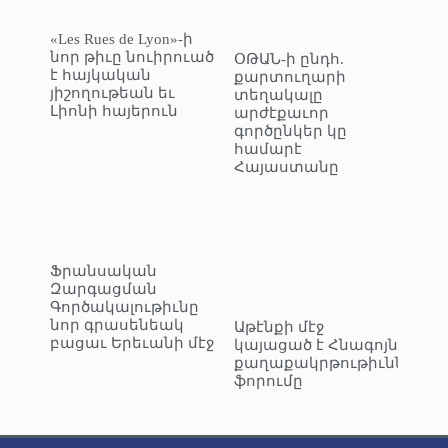
«Les Rues de Lyon»-ի
նոր թիւը նուիրուած
ՕԹԱՆ-ի ընդհ.
է հայկական
քարտուղարի
յիշողութեան եւ
տեղակալը
Լիոնի հայերուն
արժէքաւոր
գործընկեր կը
համարէ
Հայաստանը
Ֆրանսական
Զարգացման
Գործակալութիւնը
նոր գրասենեակ
Աթէնքի մէջ
բացաւ Երեւանի մէջ
կայացած է Հնագոյն
քաղաքակրթութիւններու
ֆորումը