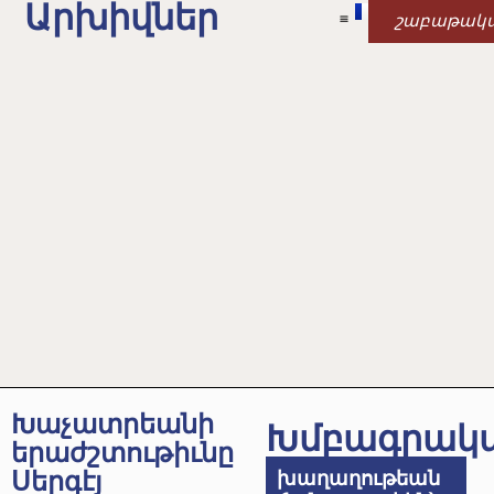
Արխիվներ
շաբաթակ
Խաչատրեանի
Խմբագրակ
երաժշտութիւնը
Սերգէյ
խաղաղութեան