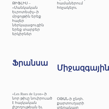
ԹԻՖԼԻՍ –
համաներում
«Մանկական
հռչակելու
Եւրոտեսիլ»-ի
մրցոյթին երեք
հայեր
ներկայացուցին
երեք տարբեր
երկիրներ
Ֆրանսա
Միջազգայի
«Les Rues de Lyon»-ի
նոր թիւը նուիրուած
ՕԹԱՆ-ի ընդհ.
է հայկական
քարտուղարի
յիշողութեան եւ
տեղակալը