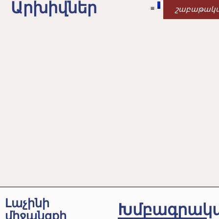
Արխիվներ
շաբաթակ
Լաչինի
Խմբագրակ
միջանցքի