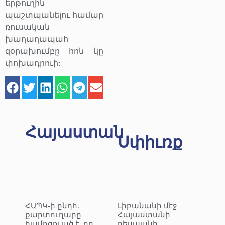
երթուղին
պաշտպանելու համար
ռուսական
խաղաղապահ
զօրախումբը հոն կը
փոխադրուի:
Հայաստան
Սփիւռք
ՀԱՊԿ-ի ընդհ.
Լիբանանի մէջ
քարտուղարը
Հայաստանի
համոզուած է, որ
դեսպանի