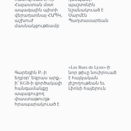
Հայաստան մօտ
պաշտօնին
ապագային պիտի
նշանակուած է
վերադառնայ ՀԱՊԿ,
Սարմէն
աշխուժ
Պաղտասարեան
մասնակցութեամբ
«Les Rues de Lyon»-ի
Գարեգին Բ.-ի
նոր թիւը նուիրուած
եղբօր՝ Եզրաս արք.-
է հայկական
ի՝ KGB-ի գործակալի
յիշողութեան եւ
հանգամանքը
Լիոնի հայերուն
ապացուցող
փաստաթուղթ
հրապարակուած է