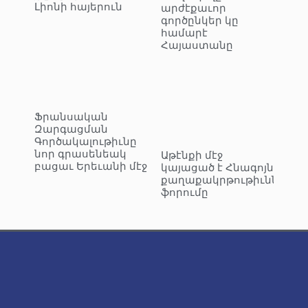
Լիոնի հայերուն
արժէքաւոր
գործընկեր կը
համարէ
Հայաստանը
Ֆրանսական
Զարգացման
Գործակալութիւնը
նոր գրասենեակ
Աթէնքի մէջ
բացաւ Երեւանի մէջ
կայացած է Հնագոյն
քաղաքակրթութիւններու
ֆորումը