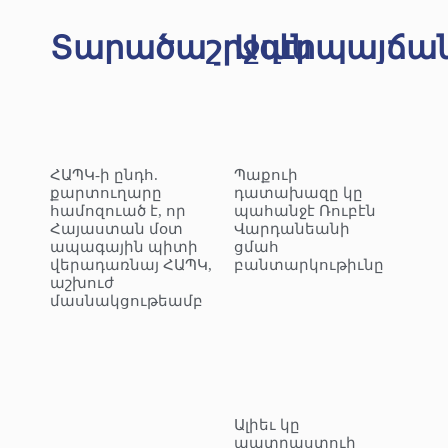
Տարածաշրջան
Ազէրպայճա
ՀԱՊԿ-ի ընդհ.
Պաքուի
քարտուղարը
դատախազը կը
համոզուած է, որ
պահանջէ Ռուբէն
Հայաստան մօտ
Վարդանեանի
ապագային պիտի
ցմահ
վերադառնայ ՀԱՊԿ,
բանտարկութիւնը
աշխուժ
մասնակցութեամբ
Ալիեւ կը
պատրաստուի