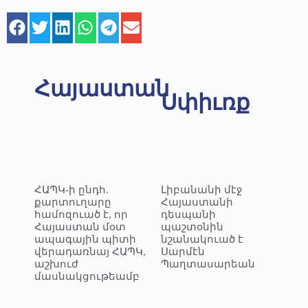
Հայաստան
Սփիւռք
ՀԱՊԿ-ի ընդհ.
Լիբանանի մէջ
քարտուղարը
Հայաստանի
համոզուած է, որ
դեսպանի
Հայաստան մօտ
պաշտօնին
ապագային պիտի
նշանակուած է
վերադառնայ ՀԱՊԿ,
Սարմէն
աշխուժ
Պաղտասարեան
մասնակցութեամբ