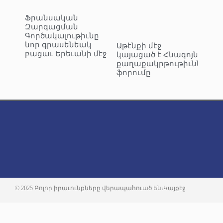
Ֆրանսական
Զարգացման
Գործակալութիւնը
նոր գրասենեակ
Աթէնքի մէջ
բացաւ Երեւանի մէջ
կայացած է Հնագոյն
քաղաքակրթութիւններու
ֆորումը
© 2025 Բոլոր իրաւունքները վերապահուած են։
Կայքէջ