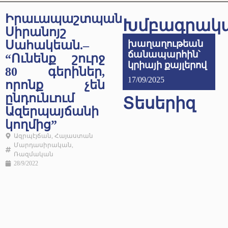
Իրաւապաշտպան
Խմբագրակ
Սիրանոյշ
Սահակեան.–
խաղաղութեան
ճանապարհին՝
“Ունենք շուրջ
կրիայի քայլերով
80 գերիներ,
17/09/2025
որոնք չեն
ընդունւում
Տեսերիզ
Ազերպայճանի
կողմից”
Ազրպէյճան
,
Հայաստան
Մարդասիրական
,
Ռազմական
28/9/2022