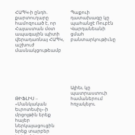
ՀԱՊԿ-ի ընդհ.
Պաքուի
քարտուղարը
դատախազը կը
համոզուած է, որ
պահանջէ Ռուբէն
Հայաստան մօտ
Վարդանեանի
ապագային պիտի
ցմահ
վերադառնայ ՀԱՊԿ,
բանտարկութիւնը
աշխուժ
մասնակցութեամբ
Ալիեւ կը
պատրաստուի
ԹԻՖԼԻՍ –
համաներում
«Մանկական
հռչակելու
Եւրոտեսիլ»-ի
մրցոյթին երեք
հայեր
ներկայացուցին
երեք տարբեր