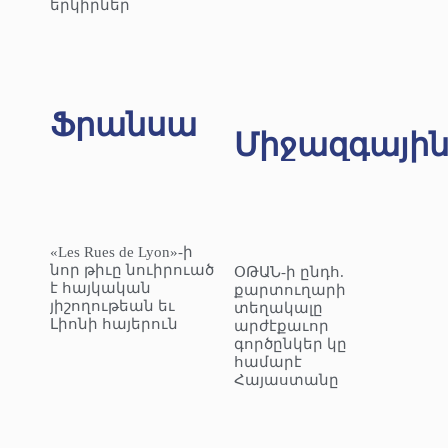
երկիրներ
Ֆրանսա
Միջազգայի
«Les Rues de Lyon»-ի
նոր թիւը նուիրուած
ՕԹԱՆ-ի ընդհ.
է հայկական
քարտուղարի
յիշողութեան եւ
տեղակալը
Լիոնի հայերուն
արժէքաւոր
գործընկեր կը
համարէ
Հայաստանը