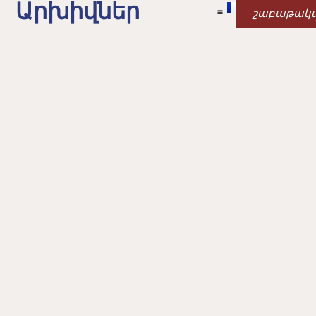
Արխիվներ
շաբաթակ