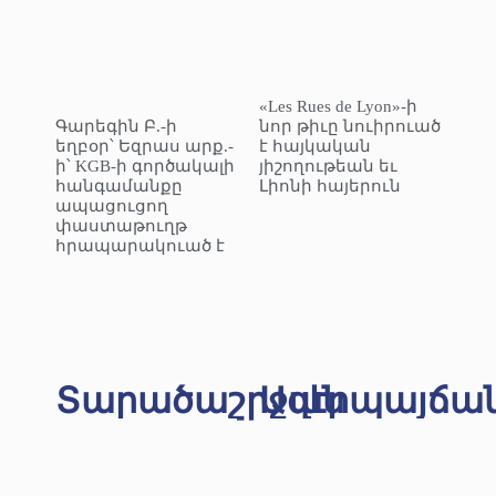
«Les Rues de Lyon»-ի
Գարեգին Բ.-ի
նոր թիւը նուիրուած
եղբօր՝ Եզրաս արք.-
է հայկական
ի՝ KGB-ի գործակալի
յիշողութեան եւ
հանգամանքը
Լիոնի հայերուն
ապացուցող
փաստաթուղթ
հրապարակուած է
Տարածաշրջան
Ազէրպայճա