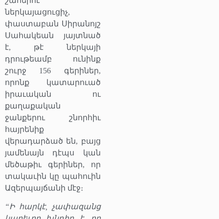
շահերու
ներկայացուցիչ,
փաստաբան Սիրանոյշ
Սահակեան յայտնած
է, թէ ներկայի
դրութեամբ ունինք
շուրջ 156 գերիներ,
որոնք կատարուած
իրաւական ու
քաղաքական
ջանքերու շնորհիւ
հայրենիք
վերադարձած են, բայց
յամենայն դէպս կան
մեծաթիւ գերիներ, որ
տակաւին կը պահուին
Ազերպայճանի մէջ։
“Ի հարկէ, չափազանց
կարեւոր խնդիր է, որ