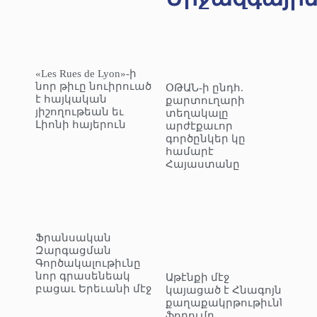
«Les Rues de Lyon»-ի
նոր թիւը նուիրուած
ՕԹԱՆ-ի ընդհ.
է հայկական
քարտուղարի
յիշողութեան եւ
տեղակալը
Լիոնի հայերուն
արժէքաւոր
գործընկեր կը
համարէ
Հայաստանը
Ֆրանսական
Զարգացման
Գործակալութիւնը
նոր գրասենեակ
Աթէնքի մէջ
բացաւ Երեւանի մէջ
կայացած է Հնագոյն
քաղաքակրթութիւններու
ֆորումը