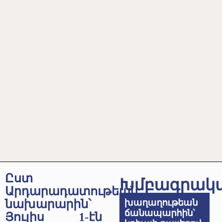
Ըստ
Խմբագրակ
Արդարադատութեան
նախարարին՝
խաղաղութեան
ճանապարհին՝
Յուլիս 1-էն