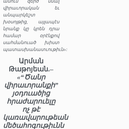
անում զերծ մնալ
վիրաւորական եւ
անպարկեշտ
խօսոյթից, այլապէս
նրանք կը կրեն դրա
համար օրէնքով
սահմանուած խիստ
պատասխանատւութիւն»:
Արման
Թաթոյեան.–
«“Ծանր
վիրաւորանքի”
յօդուածից
հրաժարուելը
ոչ թէ
կառավարութեան
մեծահոգութիւնն