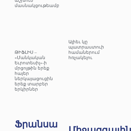
աշխուժ
մասնակցութեամբ
Ալիեւ կը
պատրաստուի
ԹԻՖԼԻՍ –
համաներում
«Մանկական
հռչակելու
Եւրոտեսիլ»-ի
մրցոյթին երեք
հայեր
ներկայացուցին
երեք տարբեր
երկիրներ
Ֆրանսա
Միջազգայի