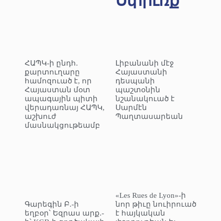
Սփիւռք
ՀԱՊԿ-ի ընդհ.
Լիբանանի մէջ
քարտուղարը
Հայաստանի
համոզուած է, որ
դեսպանի
Հայաստան մօտ
պաշտօնին
ապագային պիտի
նշանակուած է
վերադառնայ ՀԱՊԿ,
Սարմէն
աշխուժ
Պաղտասարեան
մասնակցութեամբ
«Les Rues de Lyon»-ի
Գարեգին Բ.-ի
նոր թիւը նուիրուած
եղբօր՝ Եզրաս արք.-
է հայկական