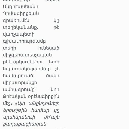
Անդրէասեանի
Դիմագիրքեան
գրառումէն կը
տեղեկանանք, թէ
վարչապետի
գլխաւորութեամբ
տեղի ունեցած
միջգերատեսչական
քննարկումներու ետք
նպատակայարմար չէ
համարուած ծանր
վիրաւորանքի
ամրագրումը՝ նոր
Քրէական օրէնսգիրքին
մէջ։
«Այդ անընդունելի
երեւոյթին համար կը
պահպանուի մի՛այն
քաղաքացիական