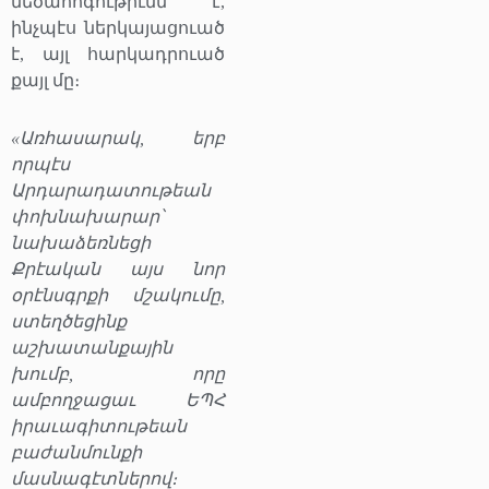
մեծահոգութիւնն է,
ինչպէս ներկայացուած
է, այլ հարկադրուած
քայլ մը։
«Առհասարակ, երբ
որպէս
Արդարադատութեան
փոխնախարար՝
նախաձեռնեցի
Քրէական այս նոր
օրէնսգրքի մշակումը,
ստեղծեցինք
աշխատանքային
խումբ, որը
ամբողջացաւ ԵՊՀ
իրաւագիտութեան
բաժանմունքի
մասնագէտներով։