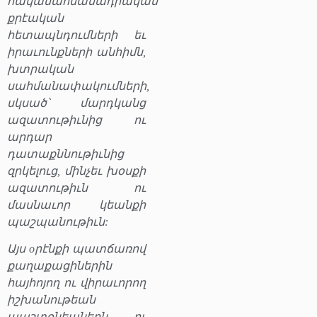
հակասահմանադրական
քրէական
հետապնդումների եւ
իրաւունքների անհիմն,
խտրական
սահմանափակումների,
սկսած՝ մարդկանց
ազատութիւնից ու
արդար
դատաքննութիւնից
զրկելուց, մինչեւ խօսքի
ազատութիւն ու
մասնաւոր կեանքի
պաշպանութիւն:
Այս oրէնքի պատճառով
քաղաքացիներին
հայհոյող ու վիրաւորող
իշխանութեան
պաշտօնեաներն ու