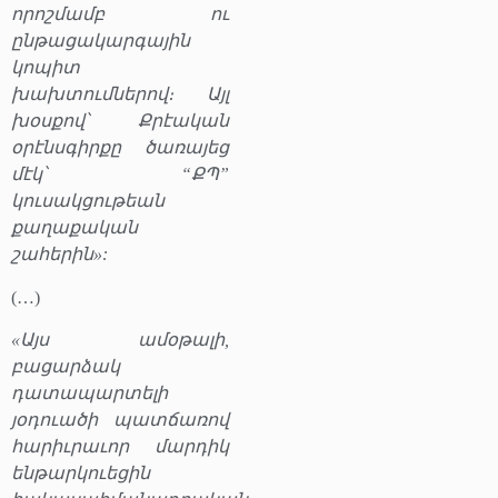
որոշմամբ ու
ընթացակարգային
կոպիտ
խախտումներով։ Այլ
խօսքով՝ Քրէական
օրէնսգիրքը ծառայեց
մէկ՝ “ՔՊ”
կուսակցութեան
քաղաքական
շահերին»:
(…)
«Այս ամօթալի,
բացարձակ
դատապարտելի
յօդուածի պատճառով
հարիւրաւոր մարդիկ
ենթարկուեցին