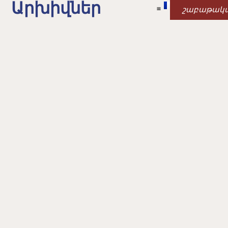
Արխիվներ
շաբաթակ