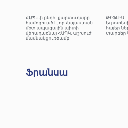
ՀԱՊԿ-ի ընդհ. քարտուղարը
ԹԻՖԼԻՍ 
համոզուած է, որ Հայաստան
Եւրոտեսի
մօտ ապագային պիտի
հայեր նե
վերադառնայ ՀԱՊԿ, աշխուժ
տարբեր 
մասնակցութեամբ
Ֆրանսա