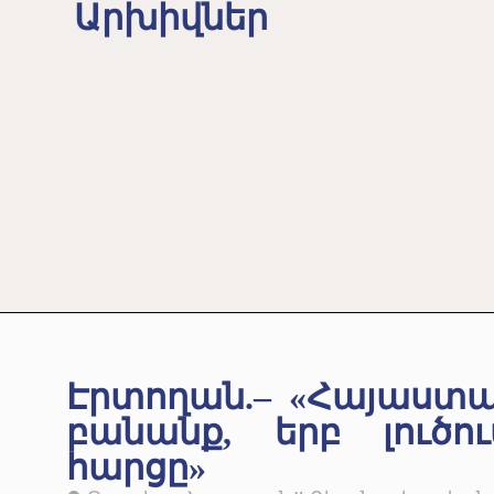
Արխիվներ
Էրտողան.– «Հայաստա
բանանք, երբ լուծո
հարցը»