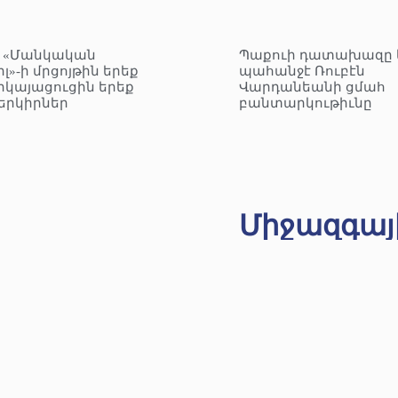
– «Մանկական
Պաքուի դատախազը 
լ»-ի մրցոյթին երեք
պահանջէ Ռուբէն
րկայացուցին երեք
Վարդանեանի ցմահ
երկիրներ
բանտարկութիւնը
Միջազգայ