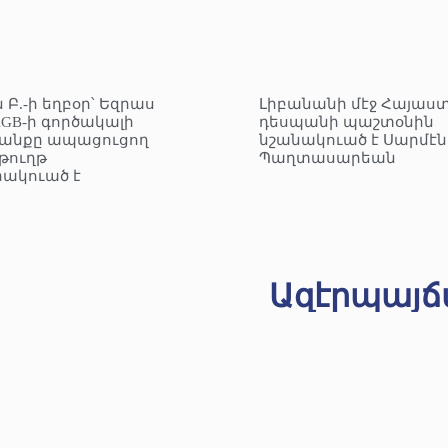
 Բ.-ի եղբօր՝ Եզրաս
Լիբանանի մէջ Հայաս
KGB-ի գործակալի
դեսպանի պաշտօնին
անքը ապացուցող
նշանակուած է Սարմէն
ուղթ
Պաղտասարեան
ակուած է
Ազէրպայճ