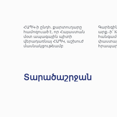
ՀԱՊԿ-ի ընդհ. քարտուղարը
Գարեգին
համոզուած է, որ Հայաստան
արք.-ի՝ 
մօտ ապագային պիտի
հանգամ
վերադառնայ ՀԱՊԿ, աշխուժ
փաստաթ
մասնակցութեամբ
հրապար
Տարածաշրջան