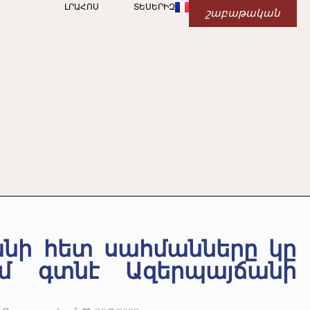
ԼՐԱՀՈՍ
ՏԵՍԵՐԻԶ
շաբաթական
նի հետ սահմանները կը
ւմ գտնէ Ազերպայճանի