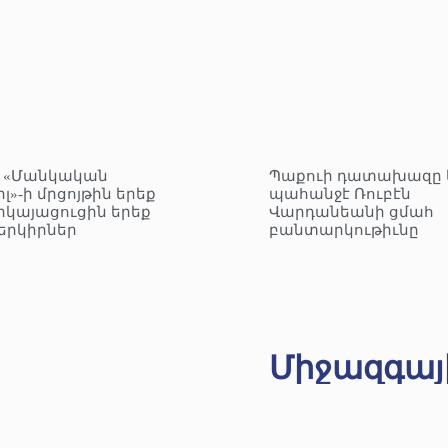
– «Մանկական
Պաքուի դատախազը 
լ»-ի մրցոյթին երեք
պահանջէ Ռուբէն
րկայացուցին երեք
Վարդանեանի ցմահ
երկիրներ
բանտարկութիւնը
Միջազգայ