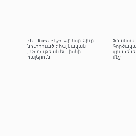
«Les Rues de Lyon»-ի նոր թիւը
Ֆրանսա
նուիրուած է հայկական
Գործակա
յիշողութեան եւ Լիոնի
գրասենե
հայերուն
մէջ
© 2025 Բոլոր իրաւունքները վերապահուած են։
Կայքէջ