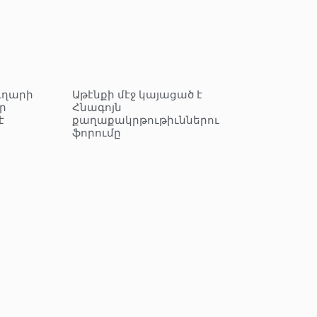
ւղարի
Աթէնքի մէջ կայացած է
ր
Հնագոյն
է
քաղաքակրթութիւններու
ֆորումը