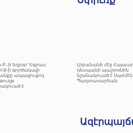
Սփիւռք
 Բ.-ի եղբօր՝ Եզրաս
Լիբանանի մէջ Հայաս
KGB-ի գործակալի
դեսպանի պաշտօնին
անքը ապացուցող
նշանակուած է Սարմէն
ուղթ
Պաղտասարեան
ակուած է
Ազէրպայճ