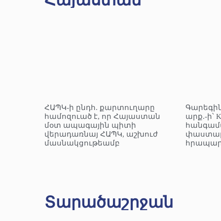
Հայաստան
ՀԱՊԿ-ի ընդհ. քարտուղարը
Գարեգին
համոզուած է, որ Հայաստան
արք.-ի՝ 
մօտ ապագային պիտի
հանգամ
վերադառնայ ՀԱՊԿ, աշխուժ
փաստաթ
մասնակցութեամբ
հրապար
Տարածաշրջան