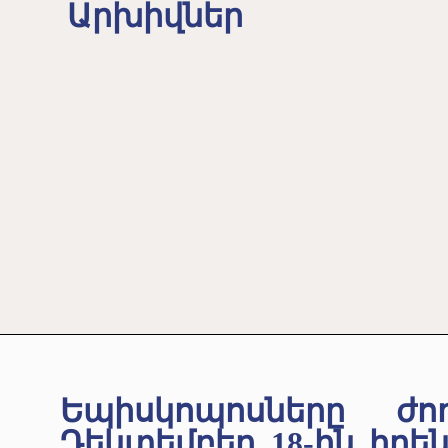
Արխիվներ
Եպիսկոպոսները ժող
Դեկտեմբեր 18-ին իրե