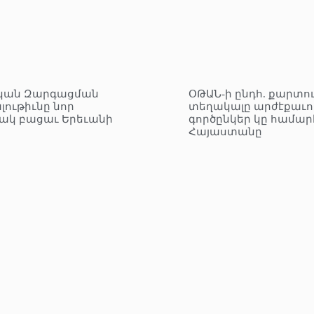
կան Զարգացման
ՕԹԱՆ-ի ընդհ. քարտո
լութիւնը նոր
տեղակալը արժէքաւո
ակ բացաւ Երեւանի
գործընկեր կը համար
Հայաստանը