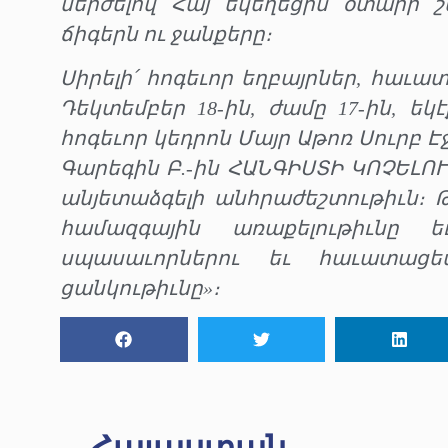
մերժելով Հայ եկեղեցին օտարի շ
ճիգերն ու ջանքերը։
Սիրելի՛ հոգեւոր եղբայրներ, հաւա
Դեկտեմբեր 18-ին, ժամը 17-ին, ե
հոգեւոր կեդրոն Մայր Աթոռ Սուրբ Է
Գարեգին Բ.-ին ՀԱՆԳԻՍՏԻ ԿՈՉԵԼՈՒ
անյետաձգելի անհրաժեշտութիւն։ 
համազգային առաքելութիւնը ե
սպասաւորներու եւ հաւատացե
ցանկութիւնը»։