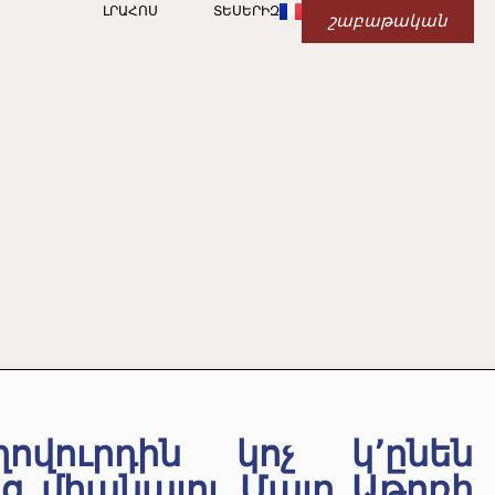
ԼՐԱՀՈՍ
ՏԵՍԵՐԻԶ
շաբաթական
ովուրդին կոչ կ՚ընեն
նց միանալու Մայր Աթոռի