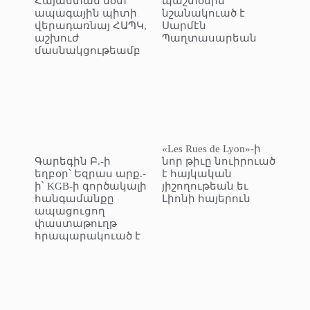
Հայաստան մօտ
պաշտօնին
ապագային պիտի
նշանակուած է
վերադառնայ ՀԱՊԿ,
Սարմէն
աշխուժ
Պաղտասարեան
մասնակցութեամբ
«Les Rues de Lyon»-ի
Գարեգին Բ.-ի
նոր թիւը նուիրուած
եղբօր՝ Եզրաս արք.-
է հայկական
ի՝ KGB-ի գործակալի
յիշողութեան եւ
հանգամանքը
Լիոնի հայերուն
ապացուցող
փաստաթուղթ
հրապարակուած է