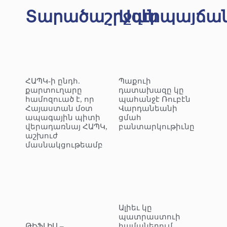
Տարածաշրջան
Ազէրպայճա
ՀԱՊԿ-ի ընդհ.
Պաքուի
քարտուղարը
դատախազը կը
համոզուած է, որ
պահանջէ Ռուբէն
Հայաստան մօտ
Վարդանեանի
ապագային պիտի
ցմահ
վերադառնայ ՀԱՊԿ,
բանտարկութիւնը
աշխուժ
մասնակցութեամբ
Ալիեւ կը
պատրաստուի
ԹԻՖԼԻՍ –
համաներում