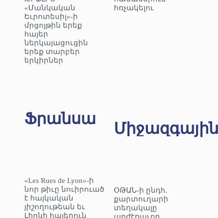
«Մանկական
հռչակելու
Եւրոտեսիլ»-ի
մրցոյթին երեք
հայեր
ներկայացուցին
երեք տարբեր
երկիրներ
Ֆրանսա
Միջազգայի
«Les Rues de Lyon»-ի
նոր թիւը նուիրուած
ՕԹԱՆ-ի ընդհ.
է հայկական
քարտուղարի
յիշողութեան եւ
տեղակալը
Լիոնի հայերուն
արժէքաւոր