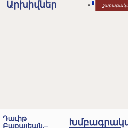
Արխիվներ
շաբաթակ
Դաւիթ
Խմբագրակ
Բաբայեան.–