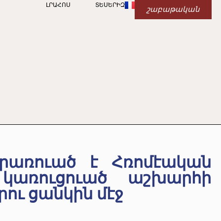
ԼՐԱՀՈՍ
ՏԵՍԵՐԻԶ
շաբաթական
րառուած է Հռոմէական
 կառուցուած աշխարհի
րու ցանկին մէջ