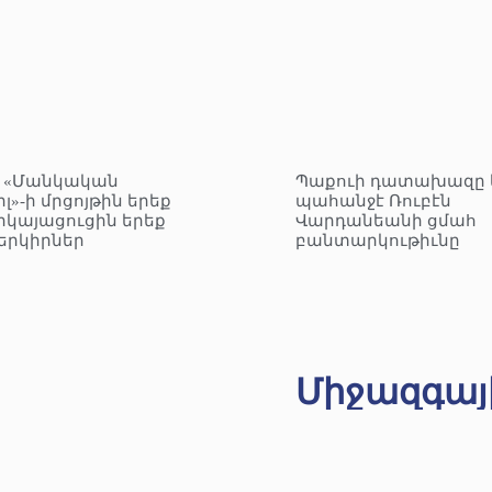
– «Մանկական
Պաքուի դատախազը 
լ»-ի մրցոյթին երեք
պահանջէ Ռուբէն
րկայացուցին երեք
Վարդանեանի ցմահ
երկիրներ
բանտարկութիւնը
Միջազգայ