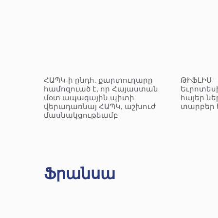
ՀԱՊԿ-ի ընդհ. քարտուղարը
ԹԻՖԼԻՍ 
համոզուած է, որ Հայաստան
Եւրոտեսի
մօտ ապագային պիտի
հայեր նե
վերադառնայ ՀԱՊԿ, աշխուժ
տարբեր 
մասնակցութեամբ
Ֆրանսա