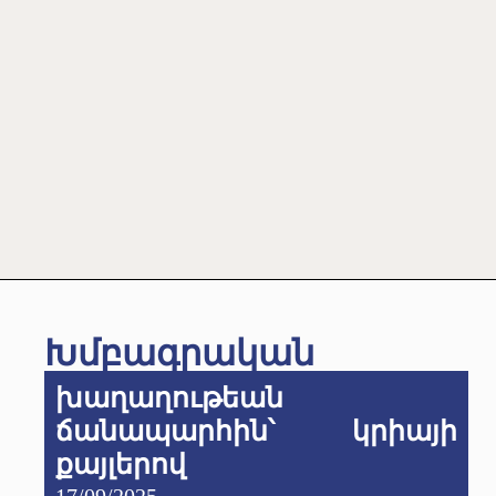
Խմբագրական
խաղաղութեան
ճանապարհին՝ կրիայի
քայլերով
17/09/2025