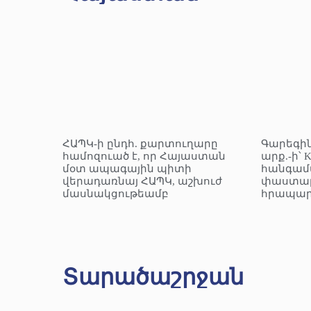
ՀԱՊԿ-ի ընդհ. քարտուղարը
Գարեգին
համոզուած է, որ Հայաստան
արք.-ի՝ 
մօտ ապագային պիտի
հանգամ
վերադառնայ ՀԱՊԿ, աշխուժ
փաստաթ
մասնակցութեամբ
հրապար
Տարածաշրջան