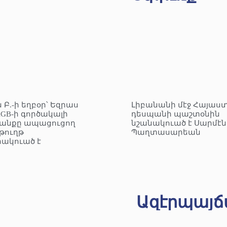
 Բ.-ի եղբօր՝ Եզրաս
Լիբանանի մէջ Հայաս
KGB-ի գործակալի
դեսպանի պաշտօնին
անքը ապացուցող
նշանակուած է Սարմէն
ուղթ
Պաղտասարեան
ակուած է
Ազէրպայճ