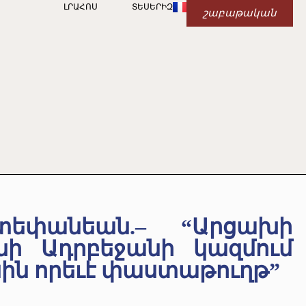
ԼՐԱՀՈՍ
ՏԵՍԵՐԻԶ
շաբաթական
եփանեան.– “Արցախի
ւնի Ադրբեջանի կազմում
ին որեւէ փաստաթուղթ”