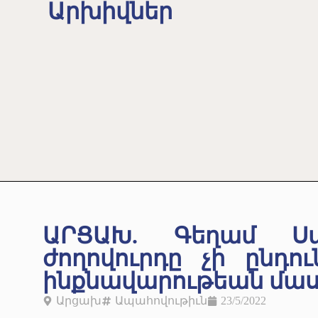
Արխիվներ
ԱՐՑԱԽ. Գեղամ Ստ
ժողովուրդը չի ընդո
ինքնավարութեան մաս
Արցախ
Ապահովութիւն
23/5/2022