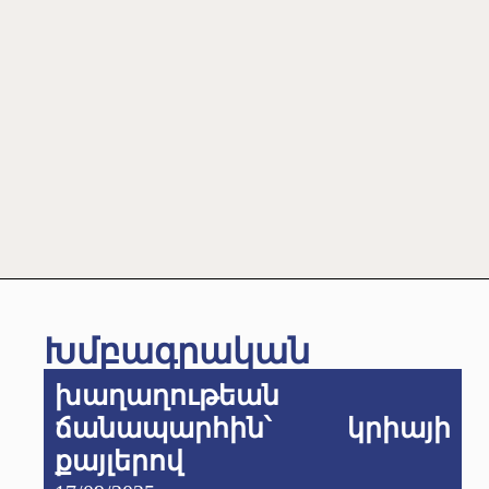
Խմբագրական
խաղաղութեան
ճանապարհին՝ կրիայի
քայլերով