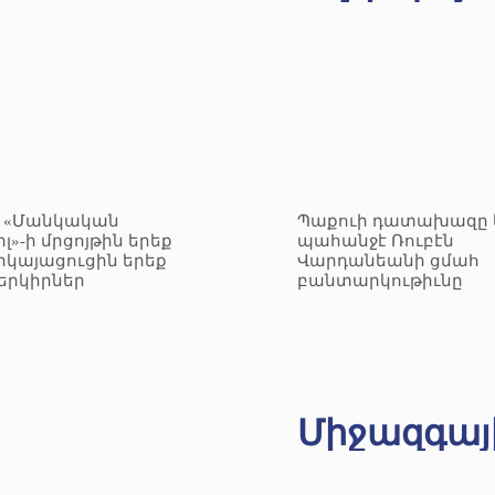
– «Մանկական
Պաքուի դատախազը 
լ»-ի մրցոյթին երեք
պահանջէ Ռուբէն
րկայացուցին երեք
Վարդանեանի ցմահ
երկիրներ
բանտարկութիւնը
Միջազգայ