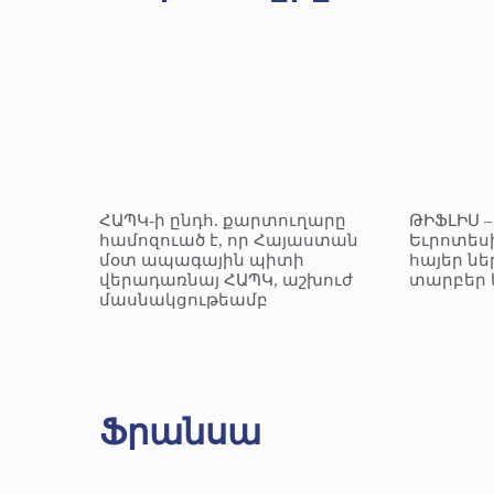
ՀԱՊԿ-ի ընդհ. քարտուղարը
ԹԻՖԼԻՍ 
համոզուած է, որ Հայաստան
Եւրոտեսի
մօտ ապագային պիտի
հայեր նե
վերադառնայ ՀԱՊԿ, աշխուժ
տարբեր 
մասնակցութեամբ
Ֆրանսա