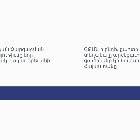
կան Զարգացման
ՕԹԱՆ-ի ընդհ. քարտո
լութիւնը նոր
տեղակալը արժէքաւո
ակ բացաւ Երեւանի
գործընկեր կը համար
Հայաստանը