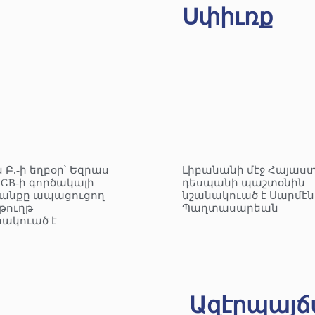
Սփիւռք
 Բ.-ի եղբօր՝ Եզրաս
Լիբանանի մէջ Հայաս
KGB-ի գործակալի
դեսպանի պաշտօնին
անքը ապացուցող
նշանակուած է Սարմէն
ուղթ
Պաղտասարեան
ակուած է
Ազէրպայճ