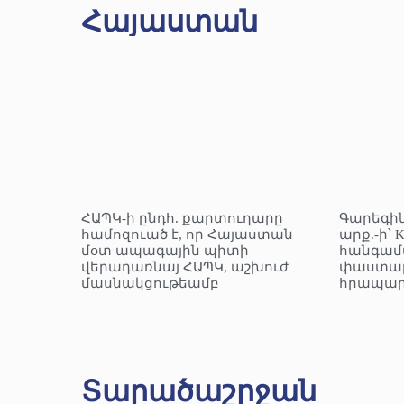
Հայաստան
ՀԱՊԿ-ի ընդհ. քարտուղարը
Գարեգին
համոզուած է, որ Հայաստան
արք.-ի՝ 
մօտ ապագային պիտի
հանգամ
վերադառնայ ՀԱՊԿ, աշխուժ
փաստաթ
մասնակցութեամբ
հրապար
Տարածաշրջան