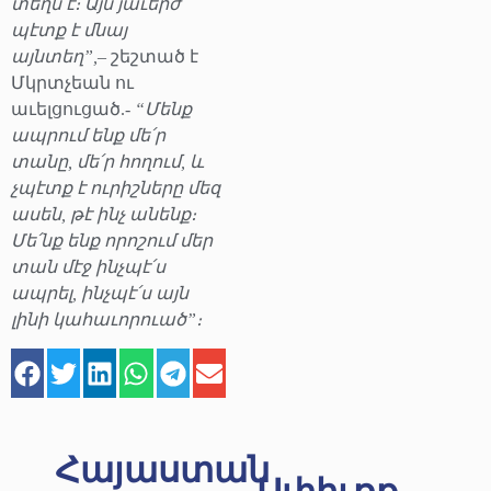
տեղն է։ Այն յաւերժ
պէտք է մնայ
այնտեղ”,
– շեշտած է
Մկրտչեան ու
աւելցուցած.-
“Մենք
ապրում ենք մե՛ր
տանը, մե՛ր հողում, և
չպէտք է ուրիշները մեզ
ասեն, թէ ինչ անենք։
Մե՛նք ենք որոշում մեր
տան մէջ ինչպէ՛ս
ապրել, ինչպէ՛ս այն
լինի կահաւորուած”։
Հայաստան