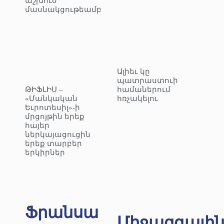
աշխուժ
մասնակցութեամբ
Ալիեւ կը
պատրաստուի
ԹԻՖԼԻՍ –
համաներում
«Մանկական
հռչակելու
Եւրոտեսիլ»-ի
մրցոյթին երեք
հայեր
ներկայացուցին
երեք տարբեր
երկիրներ
Ֆրանսա
Միջազգայի