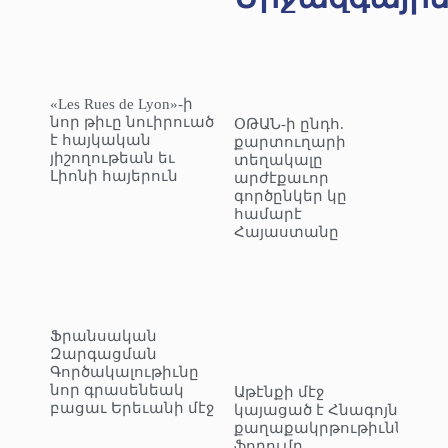
«Les Rues de Lyon»-ի
նոր թիւը նուիրուած
ՕԹԱՆ-ի ընդհ.
է հայկական
քարտուղարի
յիշողութեան եւ
տեղակալը
Լիոնի հայերուն
արժէքաւոր
գործընկեր կը
համարէ
Հայաստանը
Ֆրանսական
Զարգացման
Գործակալութիւնը
նոր գրասենեակ
Աթէնքի մէջ
բացաւ Երեւանի մէջ
կայացած է Հնագոյն
քաղաքակրթութիւններու
ֆորումը