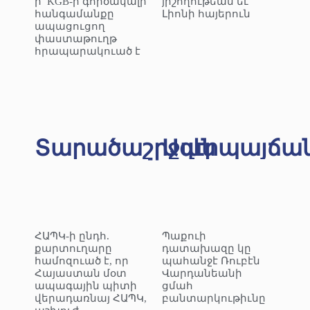
ի՝ KGB-ի գործակալի
յիշողութեան եւ
հանգամանքը
Լիոնի հայերուն
ապացուցող
փաստաթուղթ
հրապարակուած է
Տարածաշրջան
Ազէրպայճա
ՀԱՊԿ-ի ընդհ.
Պաքուի
քարտուղարը
դատախազը կը
համոզուած է, որ
պահանջէ Ռուբէն
Հայաստան մօտ
Վարդանեանի
ապագային պիտի
ցմահ
վերադառնայ ՀԱՊԿ,
բանտարկութիւնը