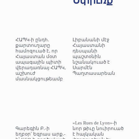
Սփիւռք
ՀԱՊԿ-ի ընդհ.
Լիբանանի մէջ
քարտուղարը
Հայաստանի
համոզուած է, որ
դեսպանի
Հայաստան մօտ
պաշտօնին
ապագային պիտի
նշանակուած է
վերադառնայ ՀԱՊԿ,
Սարմէն
աշխուժ
Պաղտասարեան
մասնակցութեամբ
«Les Rues de Lyon»-ի
Գարեգին Բ.-ի
նոր թիւը նուիրուած
եղբօր՝ Եզրաս արք.-
է հայկական