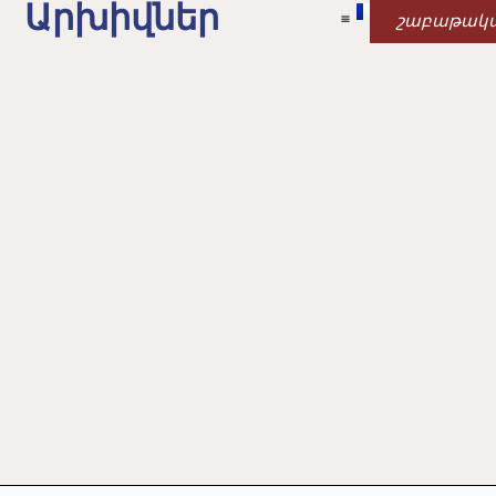
Արխիվներ
շաբաթակ