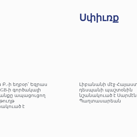
Սփիւռք
 Բ.-ի եղբօր՝ Եզրաս
Լիբանանի մէջ Հայաս
KGB-ի գործակալի
դեսպանի պաշտօնին
անքը ապացուցող
նշանակուած է Սարմէն
ուղթ
Պաղտասարեան
ակուած է