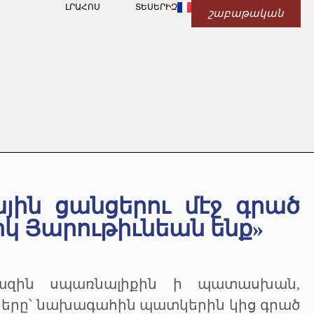
ԼՐԱՀՈՍ
ՏԵՍԵՐԻԶ
շաբաթական
յին ցանցերու մէջ գրած
յիկ Յարութիւնեան ենք»
ազին սպառնալիքին ի պատասխան,
իները՝ նախագահին պատկերին կից գրած