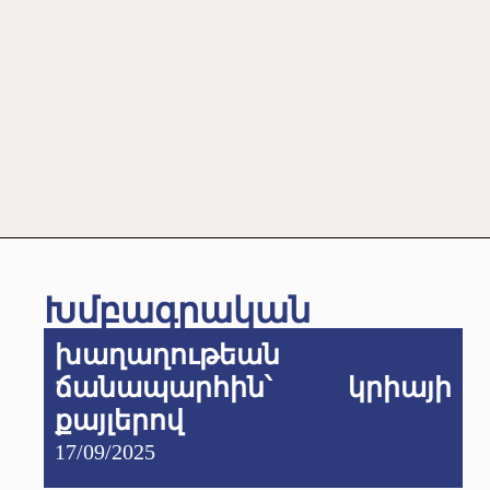
Խմբագրական
խաղաղութեան
ճանապարհին՝ կրիայի
քայլերով
17/09/2025