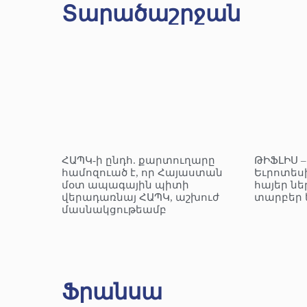
Տարածաշրջան
ՀԱՊԿ-ի ընդհ. քարտուղարը
ԹԻՖԼԻՍ 
համոզուած է, որ Հայաստան
Եւրոտեսի
մօտ ապագային պիտի
հայեր նե
վերադառնայ ՀԱՊԿ, աշխուժ
տարբեր 
մասնակցութեամբ
Ֆրանսա