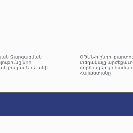
կան Զարգացման
ՕԹԱՆ-ի ընդհ. քարտո
լութիւնը նոր
տեղակալը արժէքաւո
ակ բացաւ Երեւանի
գործընկեր կը համար
Հայաստանը