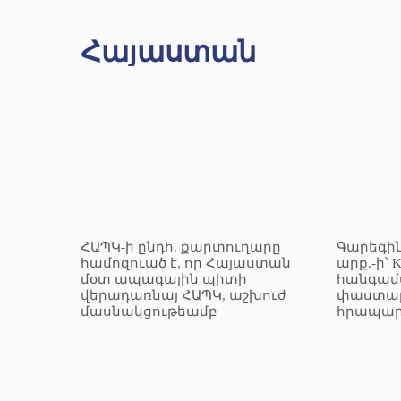
Հայաստան
ՀԱՊԿ-ի ընդհ. քարտուղարը
Գարեգին
համոզուած է, որ Հայաստան
արք.-ի՝ 
մօտ ապագային պիտի
հանգամ
վերադառնայ ՀԱՊԿ, աշխուժ
փաստաթ
մասնակցութեամբ
հրապար