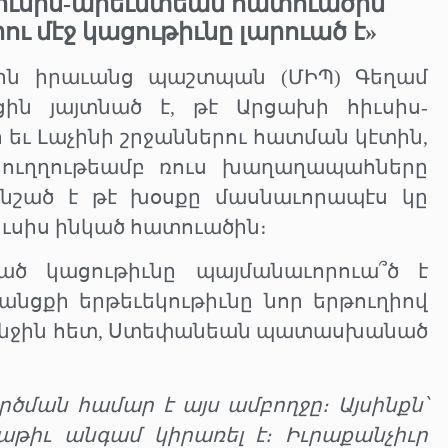
իւսիս-արեւմտեան հատուածին՝
ու մէջ կացութիւնը լարուած է»
յին իրաւանց պաշտպան (ՄԻՊ) Գեղամ
ցին յայտնած է, թէ Արցախի հիւսիս-
 եւ Լաչինի շրջաններու հատման կէտին,
 ուղղութեամբ ռուս խաղաղապահները
 նշած է թէ խօսքը մասնաւորապէս կը
իւսիս ինկած հատուածին։
ած կացութիւնը պայմանաւորուա՞ծ է
ցքի երթեւեկութիւնը նոր երթուղիով
անջին հետ, Ստեփանեան պատասխանած
ծման համար է այս ամբողջը։ Այսինքն՝
աթիւ անգամ կիրառել է։ Իւրաքանչիւր