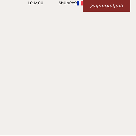
ԼՐԱՀՈՍ
ՏԵՍԵՐԻԶ
շաբաթական