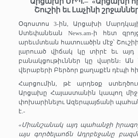
Արցախի ՄԻՊ.–
«Արցախի հ
Շուշիի եւ Լաչինի շրջաններ
Օգոստոս 3-ին, Արցախի Մարդկա
Ստեփանեան News.am-ի հետ զրոյ
արեւմտեան հատուածին մէջ՝ Շուշիի
լարուած վիճակ կը տիրէ եւ այդ
բանակցութիւններ կը վարեն։ Ան
վերաբերի Բերձոր քաղաքէն դէպի հ
Հարցումին, թէ արդեօք ստեղծու
Արցախը Հայաստանին կապող միջան
փոխարինելու Ազերպայճանի պահ
է.-
«Միանշանակ այդ պահանջի իրագոր
այս գործելաոճն Ադրբեջանը բազմ