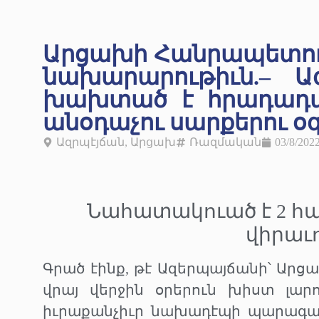
Արցախի Հանրապետո
նախարարութիւն.– Ա
խախտած է հրադադար
անօդաչու սարքերու 
Ազրպէյճան
,
Արցախ
Ռազմական
03/8/202
Նահատակուած է 2 հայ 
վիրաւ
Գրած էինք, թէ Ազերպայճանի՝ Ար
վրայ վերջին օրերուն խիստ լար
իւրաքանչիւր նախադէպի պարագայի