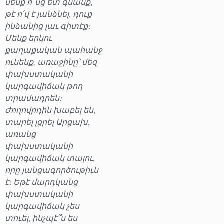
մենք ո՞նց ետ գնանք,
թէ ո՛վ է յանձնել, դուք
ինձանից լաւ գիտէք։
Մենք երկու
քաղաքական պահանջ
ունենք. առաջինը՝ մեզ
փախստականի
կարգավիճակ թող
տրամադրեն։
Ժողովրդին խաբել են,
տարել լցրել Արցախ,
առանց
փախստականի
կարգավիճակ տալու,
որը յանցագործութիւն
է։ Եթէ մարդկանց
փախստականի
կարգավիճակ չես
տուել, ինչպէ՞ս ես