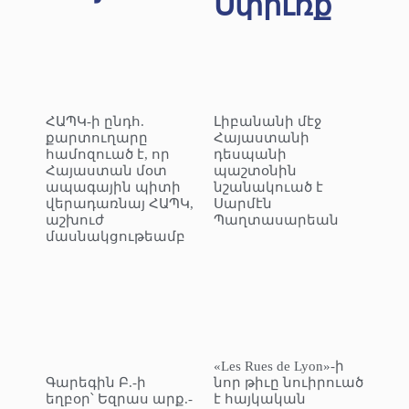
Սփիւռք
ՀԱՊԿ-ի ընդհ.
Լիբանանի մէջ
քարտուղարը
Հայաստանի
համոզուած է, որ
դեսպանի
Հայաստան մօտ
պաշտօնին
ապագային պիտի
նշանակուած է
վերադառնայ ՀԱՊԿ,
Սարմէն
աշխուժ
Պաղտասարեան
մասնակցութեամբ
«Les Rues de Lyon»-ի
Գարեգին Բ.-ի
նոր թիւը նուիրուած
եղբօր՝ Եզրաս արք.-
է հայկական