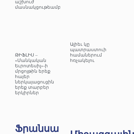
աշխուժ
մասնակցութեամբ
Ալիեւ կը
պատրաստուի
ԹԻՖԼԻՍ –
համաներում
«Մանկական
հռչակելու
Եւրոտեսիլ»-ի
մրցոյթին երեք
հայեր
ներկայացուցին
երեք տարբեր
երկիրներ
Ֆրանսա