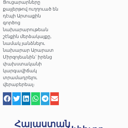
Ցուցարարները
քայլերթով ուղղուած են
դէպի Արտաքին
գործոց
նախարարութեան
շէնքին մերձակայքը,
նամակ յանձնելու
նախարար Արարատ
Միրզոյեանին` իրենց
փախստականի
կարգավիճակ
տրամադրելու
վերաբերեալ։
Հայաստան