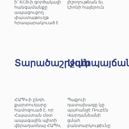
ի՝ KGB-ի գործակալի
յիշողութեան եւ
հանգամանքը
Լիոնի հայերուն
ապացուցող
փաստաթուղթ
հրապարակուած է
Տարածաշրջան
Ազէրպայճա
ՀԱՊԿ-ի ընդհ.
Պաքուի
քարտուղարը
դատախազը կը
համոզուած է, որ
պահանջէ Ռուբէն
Հայաստան մօտ
Վարդանեանի
ապագային պիտի
ցմահ
վերադառնայ ՀԱՊԿ,
բանտարկութիւնը