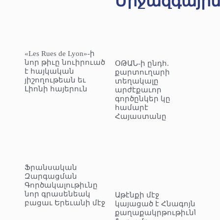
Միջազգայի
«Les Rues de Lyon»-ի
նոր թիւը նուիրուած
ՕԹԱՆ-ի ընդհ.
է հայկական
քարտուղարի
յիշողութեան եւ
տեղակալը
Լիոնի հայերուն
արժէքաւոր
գործընկեր կը
համարէ
Հայաստանը
Ֆրանսական
Զարգացման
Գործակալութիւնը
նոր գրասենեակ
Աթէնքի մէջ
բացաւ Երեւանի մէջ
կայացած է Հնագոյն
քաղաքակրթութիւններու