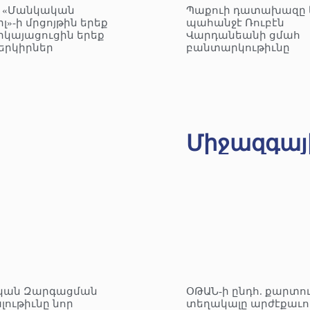
– «Մանկական
Պաքուի դատախազը 
լ»-ի մրցոյթին երեք
պահանջէ Ռուբէն
րկայացուցին երեք
Վարդանեանի ցմահ
երկիրներ
բանտարկութիւնը
Միջազգայ
կան Զարգացման
ՕԹԱՆ-ի ընդհ. քարտո
լութիւնը նոր
տեղակալը արժէքաւո