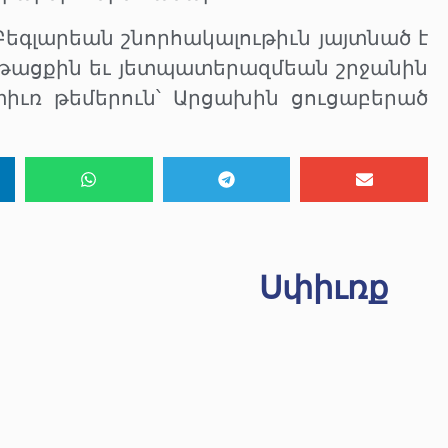
լարեան շնորհակալութիւն յայտնած է
թացքին եւ յետպատերազմեան շրջանին
իւռ թեմերուն՝ Արցախին ցուցաբերած
Սփիւռք