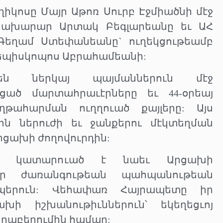
ողիկոսը Մայր Աթոռ Սուրբ Էջմիածնի մէջ
նախարար Արտակ Բեգլարեանը եւ ԱՀ
եղամ Ստեփանեանը` ուղեկցութեամբ
եպիսկոպոս Աբրահամեանի:
են ներկայ պայմաններուն մէջ
ած մարտահրաւէրները եւ 44-օրեայ
թահարման ուղղուած քայլերը: Այս
ին ներուժի եւ ջանքերու մէկտեղման
Արցախի ժողովուրդին:
րձ կատարուած է նաեւ Արցախի
որ ժառանգութեան պահպանութեան
ապերուն: Վեհափառ Հայրապետը իր
ի իշխանութիւններուն՝ եկեղեցւոյ
րաբերումին համար: