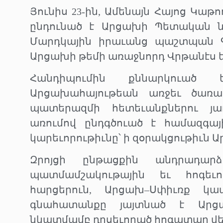
Յունիս 23-ին, Ամենայն Հայոց Կաթ
ընդունած է Արցախի Պետական 
Մարդկային իրաւանց պաշտպան Գ
Արցախի թեմի առաջնորդ Վրթանէս 
Հանդիպումին քննարկուած 
Արցախահայութեան առջեւ ծառաց
պատերազմի հետեւանքներու յաղ
առումով ընդգծուած է համազգայ
կարեւորութիւնը՝ ի զօրակցութիւն 
Զրոյցի ընթացքին անդրադա
պատմամշակութային եւ հոգեւ
հարցերուն, Արցախ–Սփիւռք կ
գնահատանքը յայտնած է Արցախ
նկատմամբ դրսեւորած հոգատար վե