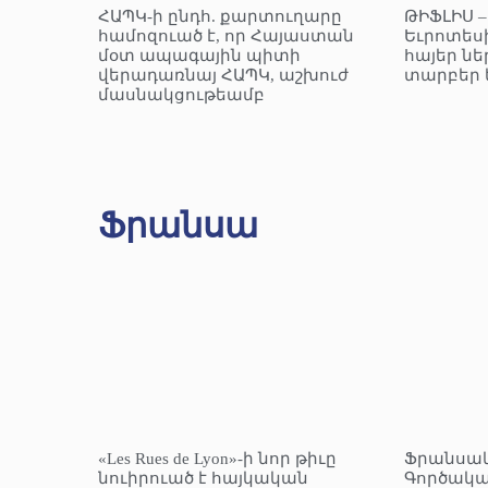
ՀԱՊԿ-ի ընդհ. քարտուղարը
ԹԻՖԼԻՍ 
համոզուած է, որ Հայաստան
Եւրոտեսի
մօտ ապագային պիտի
հայեր նե
վերադառնայ ՀԱՊԿ, աշխուժ
տարբեր 
մասնակցութեամբ
Ֆրանսա
«Les Rues de Lyon»-ի նոր թիւը
Ֆրանսա
նուիրուած է հայկական
Գործակա