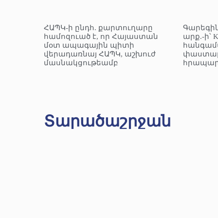
ՀԱՊԿ-ի ընդհ. քարտուղարը
Գարեգին
համոզուած է, որ Հայաստան
արք.-ի՝ 
մօտ ապագային պիտի
հանգամ
վերադառնայ ՀԱՊԿ, աշխուժ
փաստաթ
մասնակցութեամբ
հրապար
Տարածաշրջան