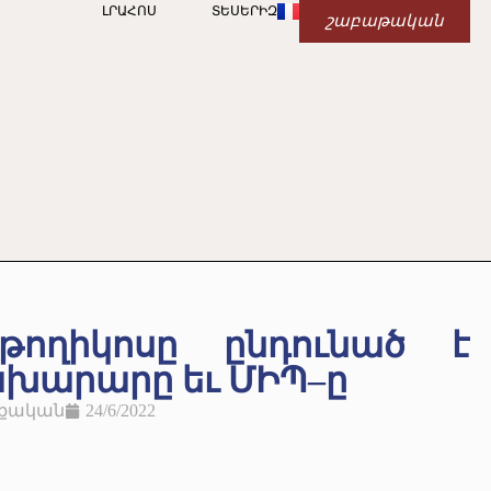
ԼՐԱՀՈՍ
ՏԵՍԵՐԻԶ
շաբաթական
թողիկոսը ընդունած է
խարարը եւ ՄԻՊ–ը
քական
24/6/2022