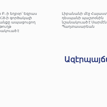
 Բ.-ի եղբօր՝ Եզրաս
Լիբանանի մէջ Հայաս
KGB-ի գործակալի
դեսպանի պաշտօնին
անքը ապացուցող
նշանակուած է Սարմէն
ուղթ
Պաղտասարեան
ակուած է
Ազէրպայճ