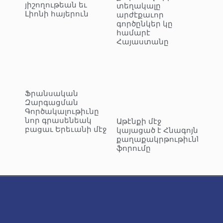
յիշողութեան եւ
տեղակալը
Լիոնի հայերուն
արժէքաւոր
գործընկեր կը
համարէ
Հայաստանը
Ֆրանսական
Զարգացման
Գործակալութիւնը
նոր գրասենեակ
Աթէնքի մէջ
բացաւ Երեւանի մէջ
կայացած է Հնագոյն
քաղաքակրթութիւններու
ֆորումը