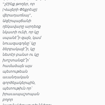
“չէինք թողեր, որ
[Վալերի Փեքրէսը]
վերադառնայ”,
Ազէրպայճանի
ղեկավարը արդեօք
նկատի ունի, որ կը
սպանէ՞ր զայն, կամ
նուազագոյնը՝ կը
ձերբակալէ՞ր, կը
նետէր բանտ ու կը
խոշտանգէ՞ր՝
համաձայն այս
պետութեան
աւանդական
գործելակերպին,
պետութիւն որ՝
իրաւապաշտպան
բոլոր