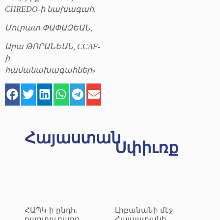
CHREDO-ի նախագահ,
Մուրատ ՓԱՓԱԶԵԱՆ,
Արա ԹՈՐԱՆԵԱՆ, CCAF-
ի
համանախագահներ»
Հայաստան
Սփիւռք
ՀԱՊԿ-ի ընդհ.
Լիբանանի մէջ
քարտուղարը
Հայաստանի