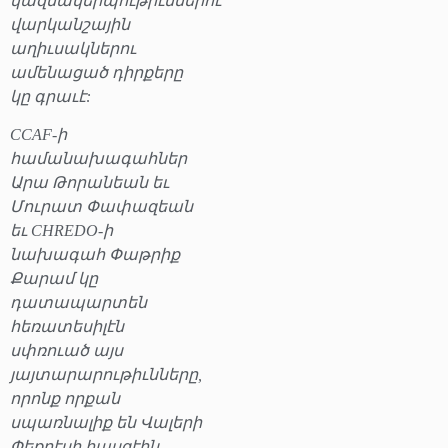
կազմակերպութիւններու
վարկանշային
աղիւսակներու
ամենացած դիրքերը
կը գրաւէ:
CCAF-ի
համանախագահներ
Արա Թորանեան եւ
Մուրատ Փափազեան
եւ CHREDO-ի
նախագահ Փաթրիք
Քարամ կը
դատապարտեն
հեռատեսիլէն
սփռուած այս
յայտարարութիւնները,
որոնք որքան
սպառնալիք են Վալերի
Փեքրէսի հասցէին