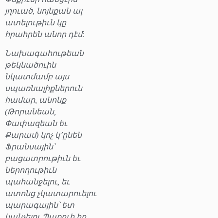
յղուած, նոյնքան ալ
ատելութիւն կը
հրահրեն անոր դէմ:
Նախագահութեան
թեկնածուին
նկատմամբ այս
սպառնալիքներուն
համար, անոնք
(Թորանեան,
Փափազեան եւ
Քարամ) կոչ կ՚ընեն
Ֆրանսային՝
բացատրութիւն եւ
ներողութիւն
պահանջելու, եւ
ատոնց չկատարուելու
պարագային՝ ետ
կանչելու Պաքուի իր