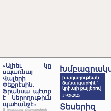
«Ալիեւ կը
Խմբագրակ
սպառնայ
Վալերի
խաղաղութեան
ճանապարհին՝
Փեքրէսին.
կրիայի քայլերով
Ֆրանսա պէտք
17/09/2025
է ներողութիւն
պահանջէ»
Տեսերիզ
Ֆրանսա
Քաղաքական