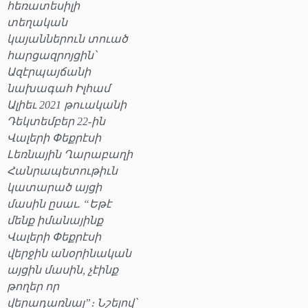
հեռատեսիլի
տեղական
կայաններուն տուած
հարցազրոյցին՝
Ազէրպայճանի
նախագահ Իլհամ
Ալիեւ 2021 թուականի
Դեկտեմբեր 22-ին
Վալերի Փեքրէսի
Լեռնային Ղարաբաղի
Հանրապետութիւն
կատարած այցի
մասին ըսաւ. “Եթէ
մենք իմանայինք
Վալերի Փեքրէսի
վերջին անօրինական
այցին մասին, չէինք
թողեր որ
վերադառնայ”։ Նշելով՝