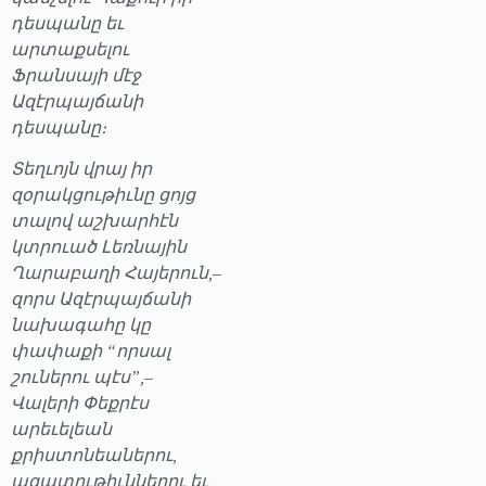
դեսպանը եւ
արտաքսելու
Ֆրանսայի մէջ
Ազէրպայճանի
դեսպանը։
Տեղւոյն վրայ իր
զօրակցութիւնը ցոյց
տալով աշխարհէն
կտրուած Լեռնային
Ղարաբաղի Հայերուն,–
զորս Ազէրպայճանի
նախագահը կը
փափաքի “որսալ
շուներու պէս”,–
Վալերի Փեքրէս
արեւելեան
քրիստոնեաներու,
ազատութիւններու եւ