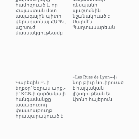
համոզուած է, որ
դեսպանի
Հայաստան մօտ
պաշտօնին
ապագային պիտի
նշանակուած է
վերադառնայ ՀԱՊԿ,
Սարմէն
աշխուժ
Պաղտասարեան
մասնակցութեամբ
«Les Rues de Lyon»-ի
Գարեգին Բ.-ի
նոր թիւը նուիրուած
եղբօր՝ Եզրաս արք.-
է հայկական
ի՝ KGB-ի գործակալի
յիշողութեան եւ
հանգամանքը
Լիոնի հայերուն
ապացուցող
փաստաթուղթ
հրապարակուած է