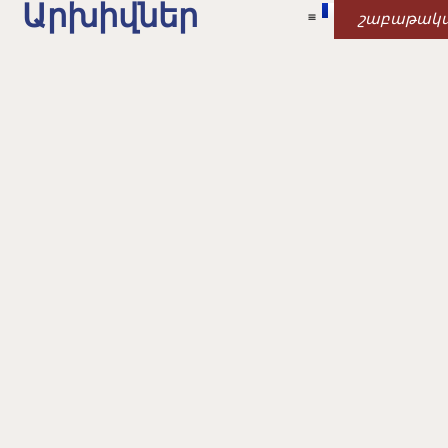
Արխիվներ
շաբաթակ