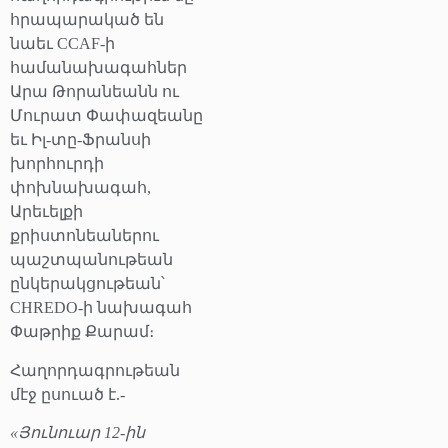
հրապարակած են
նաեւ CCAF-ի
համանախագահներ
Արա Թորանեանն ու
Մուրատ Փափազեանը
եւ Իլ-տը-Ֆրանսի
խորհուրդի
փոխնախագահ,
Արեւելքի
քրիստոնեաներու
պաշտպանութեան
ընկերակցութեան՝
CHREDO-ի նախագահ
Փաթրիք Քարամ։
Հաղորդագրութեան
մէջ ըսուած է.-
«Յունուար 12-ին