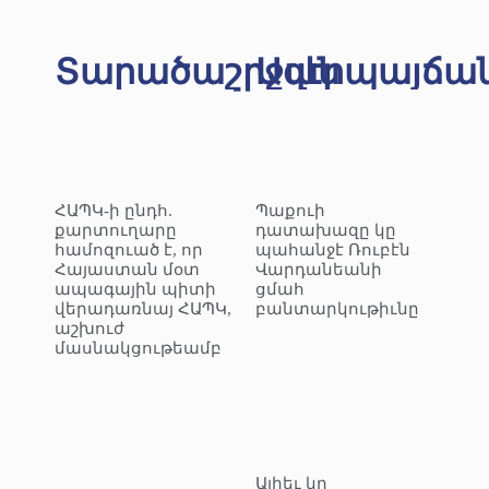
Տարածաշրջան
Ազէրպայճա
ՀԱՊԿ-ի ընդհ.
Պաքուի
քարտուղարը
դատախազը կը
համոզուած է, որ
պահանջէ Ռուբէն
Հայաստան մօտ
Վարդանեանի
ապագային պիտի
ցմահ
վերադառնայ ՀԱՊԿ,
բանտարկութիւնը
աշխուժ
մասնակցութեամբ
Ալիեւ կը