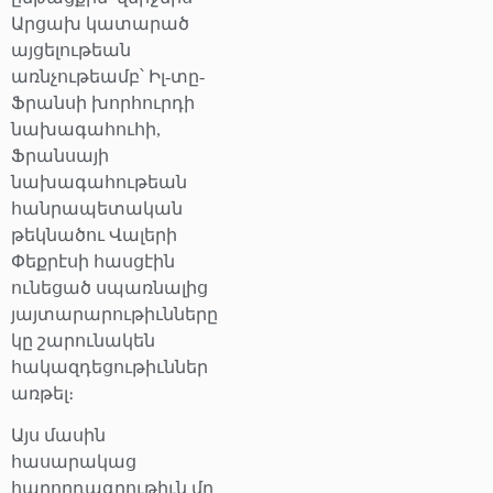
Արցախ կատարած
այցելութեան
առնչութեամբ՝ Իլ-տը-
Ֆրանսի խորհուրդի
նախագահուհի,
Ֆրանսայի
նախագահութեան
հանրապետական
թեկնածու Վալերի
Փեքրէսի հասցէին
ունեցած սպառնալից
յայտարարութիւնները
կը շարունակեն
հակազդեցութիւններ
առթել։
Այս մասին
հասարակաց
հաղորդագրութիւն մը