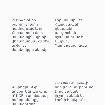
ՀԱՊԿ-ի ընդհ.
Լիբանանի մէջ
քարտուղարը
Հայաստանի
համոզուած է, որ
դեսպանի
Հայաստան մօտ
պաշտօնին
ապագային պիտի
նշանակուած է
վերադառնայ ՀԱՊԿ,
Սարմէն
աշխուժ
Պաղտասարեան
մասնակցութեամբ
«Les Rues de Lyon»-ի
Գարեգին Բ.-ի
նոր թիւը նուիրուած
եղբօր՝ Եզրաս արք.-
է հայկական
ի՝ KGB-ի գործակալի
յիշողութեան եւ
հանգամանքը
Լիոնի հայերուն
ապացուցող