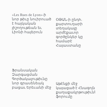
«Les Rues de Lyon»-ի
նոր թիւը նուիրուած
ՕԹԱՆ-ի ընդհ.
է հայկական
քարտուղարի
յիշողութեան եւ
տեղակալը
Լիոնի հայերուն
արժէքաւոր
գործընկեր կը
համարէ
Հայաստանը
Ֆրանսական
Զարգացման
Գործակալութիւնը
նոր գրասենեակ
Աթէնքի մէջ
բացաւ Երեւանի մէջ
կայացած է Հնագոյն
քաղաքակրթութիւններու
ֆորումը