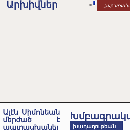
Արխիվներ
շաբաթակ
Ալէն Սիմոնեան
Խմբագրակ
մերժած է
պատասխանել
խաղաղութեան