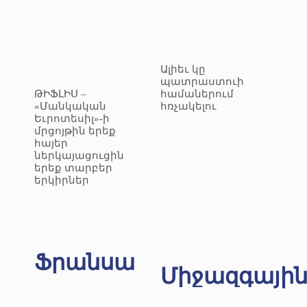
Ալիեւ կը
պատրաստուի
ԹԻՖԼԻՍ –
համաներում
«Մանկական
հռչակելու
Եւրոտեսիլ»-ի
մրցոյթին երեք
հայեր
ներկայացուցին
երեք տարբեր
երկիրներ
Ֆրանսա
Միջազգայի