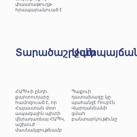
փաստաթուղթ
հրապարակուած է
Տարածաշրջան
Ազէրպայճա
ՀԱՊԿ-ի ընդհ.
Պաքուի
քարտուղարը
դատախազը կը
համոզուած է, որ
պահանջէ Ռուբէն
Հայաստան մօտ
Վարդանեանի
ապագային պիտի
ցմահ
վերադառնայ ՀԱՊԿ,
բանտարկութիւնը
աշխուժ
մասնակցութեամբ