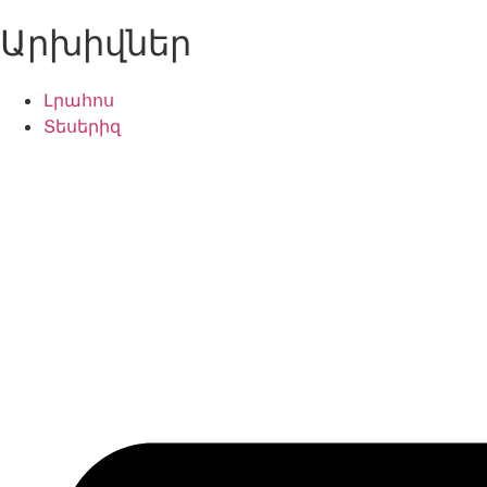
Արխիվներ
Լրահոս
Տեսերիզ