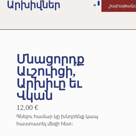
Արխիվներ
շաբաթակ
Մնացորդք
Աւշուիցի,
Արխիւը եւ
Վկան
12.00 €
Գնելու համար կը խնդրենք կապ
հաստատել մեզի հետ։