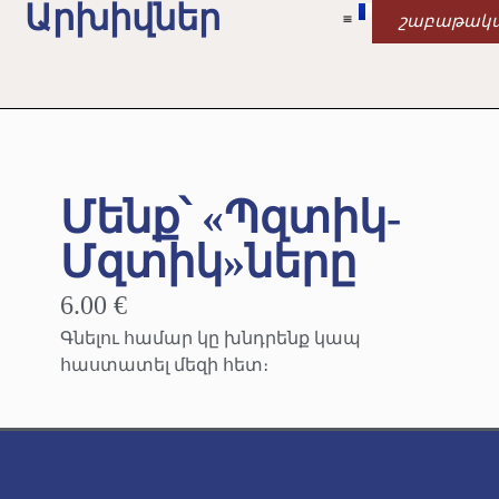
Արխիվներ
շաբաթակ
Մենք՝ «Պզտիկ-
Մզտիկ»ները
6.00 €
Գնելու համար կը խնդրենք կապ
հաստատել մեզի հետ։