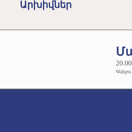
Արխիվներ
Մ
20.00
Գնելո