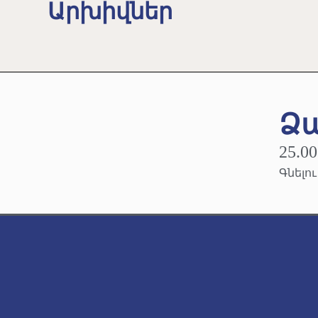
Արխիվներ
Ձ
25.00
Գնելո