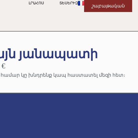
ԼՐԱՀՈՍ
ՏԵՍԵՐԻԶ
շաբաթական
այն յանապատի
 €
ւ համար կը խնդրենք կապ հաստատել մեզի հետ։