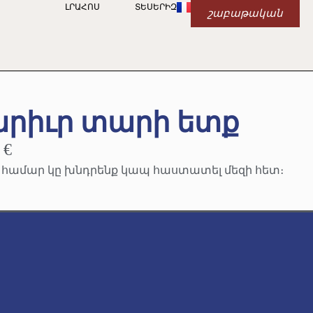
ԼՐԱՀՈՍ
ՏԵՍԵՐԻԶ
շաբաթական
րիւր տարի ետք
 €
ւ համար կը խնդրենք կապ հաստատել մեզի հետ։