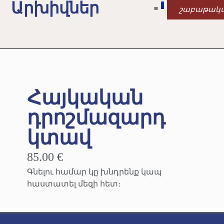
Արխիվներ
շաբաթակ
Հայկական
դրոշմազարդ
կտավ
85.00 €
Գնելու համար կը խնդրենք կապ
հաստատել մեզի հետ։